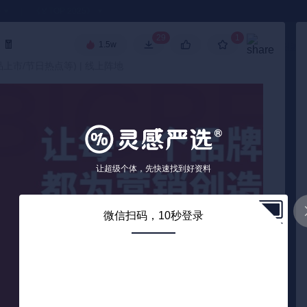
●
《🏅TOP 2025》
29
1
案
🧧
1.5w
高级搜索
品上市/节日热点等) | 线上阵地
让超级个体，先快速找到好资料
微信扫码，10秒登录
1
/ 34