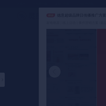
方案库
📂分类合集
🔥热门合集
🎈小红书合集
●●
德意超级品牌日传播推广方
策划方案
家电电器 | 线上活动 | 事件营销方案 (新