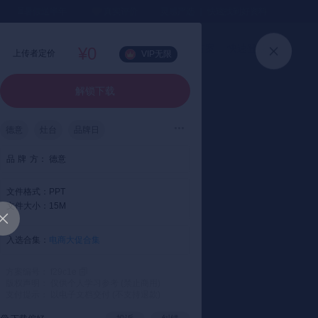
⏳暑假送半年
真实评价
灵感严选 ｜ 快速找到好资料
加入会员
上传方案
快速登录
¥0
上传者定价
VIP无限
解锁下载
德意
灶台
品牌日
品
牌
方：
德意
文件格式：
PPT
文件大小：
15M
入选合集：
电商大促合集
方案编号： f29c1e
版权声明： 仅供个人学习参考 (禁止商用)
支付提示： 以电子文档交付 (不支持退款)