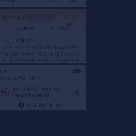
下载偏好
投诉
纠错
AI帮我读
剩余1次/天
失败
加载失败
换角度总结
下载脑图
一句话总结
本文件主要介绍了德意电器与女排冠军张常宁合
作的超品日营销活动，通过张常宁的品牌挚友身
份，结合世界女排联赛的热度，推广德意电器的
新品A6油烟机。
陈白
LV.5
要点总结
九龙 | 文案/策划 | 方案 55
1️⃣ 张常宁品牌挚友活动
成为「灵感严选」方案创作者
上传
张常宁成为中国女排队员兼德意品牌挚友：
方案
"你的创意本来就很值钱"
德意电器邀请张常宁成为品牌挚友，并借助
本方案版权归用户解释
她的影响力和知名度，在超品日活动中吸引
关注。
以张常宁为核心的战略：
围绕张常宁的品牌
挚友身份，开展了一系列宣传活动，包括视
频发布、微博互动等，以此推动超品日的热