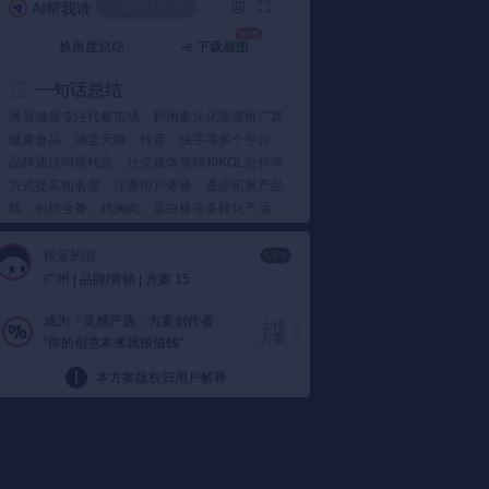
AI帮我读
剩余1次/天
换角度总结
下载脑图
一句话总结
薄荷健康专注代餐市场，利用多元化渠道推广其
健康食品，涵盖天猫、抖音、快手等多个平台。
品牌通过明星代言、社交媒体营销和KOL合作等
方式提高知名度，注重用户体验，逐步拓展产品
线，包括全餐、鸡胸肉、蛋白棒等多样化产品。
要点总结
很蓝的啦
LV.4
1️⃣ 多渠道营销
广州 | 品牌/营销 | 方案 15
天猫旗舰店
薄荷健康天猫旗舰店在2021年3-
成为「灵感严选」方案创作者
6月销量激增，销售额达2500万-3500万，其
上传
方案
"你的创意本来就很值钱"
他月份则保持在1000-2000万之间。这表明
品牌在特定时段的促销策略成效显著。
本方案版权归用户解释
抖音小店
品牌在抖音拥有3个蓝V账号与2个
抖音小店，核心账号“薄荷健康官方旗舰店”积
累了大量粉丝，显示了其在短视频平台的影
响力。