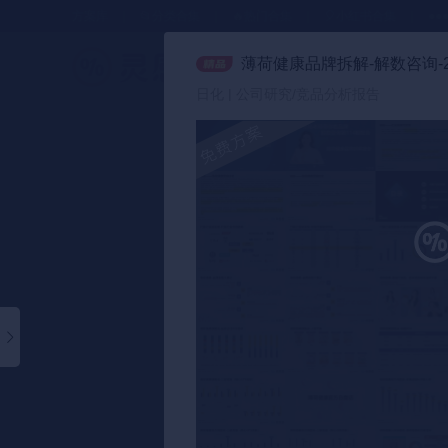
方案库
📂分类合集
🔥热门合集
🎈小红书合集
●●
薄荷健康品牌拆解-解数咨询-20
策划方案
日化 | 公司研究/竞品分析报告