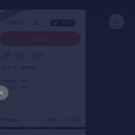
⏳暑假送半年
真实评价
灵感严选 ｜ 快速找到好资料
加入会员
上传方案
快速登录
¥0
上传者定价
VIP无限
解锁下载
代餐
电商
旗舰店
品
牌
方：
薄荷健康
文件格式：
PDF
文件大小：
10M
方案编号： f1e84b4e
版权声明： 仅供个人学习参考 (禁止商用)
支付提示： 以电子文档交付 (不支持退款)
下载偏好
投诉
纠错