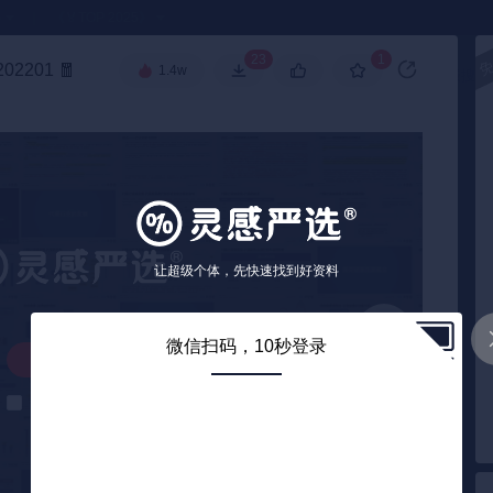
●
《🏅TOP 2025》
23
1
2201
🧧
1.4w
高级搜索
让超级个体，先快速找到好资料
微信扫码，10秒登录
解锁下载
解锁后自动下载
0
/ 77