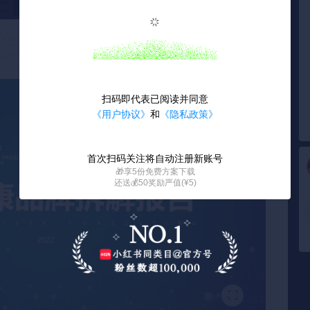
扫码即代表已阅读并同意
《用户协议》
和
《隐私政策》
首次扫码关注将自动注册新账号
🎁享5份免费方案下载
还送💰50奖励严值(¥5)