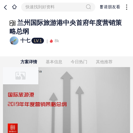
快速找到好资料
🧧请朋友看
兰州国际旅游港中央首府年度营销策
略总纲
十七
LV.1
8k
方案详情
基本信息
今日热门
其他推荐