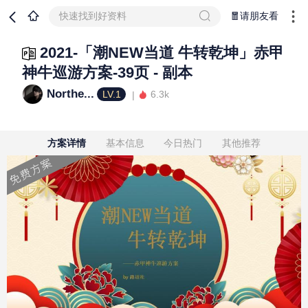
快速找到好资料
🧧请朋友看
2021-「潮NEW当道 牛转乾坤」赤甲
神牛巡游方案-39页 - 副本
Northe...
LV.1
6.3k
方案详情
基本信息
今日热门
其他推荐