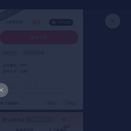
⏳暑假送半年
真实评价
灵感严选 ｜ 快速找到好资料
加入会员
上传方案
快速登录
¥0
上传者定价
VIP无限
解锁下载
分析定位
目标客群分析
会员招募
现场布置
软文推广
文件格式：
PPT
视频推广
广告投放
文件大小：
13M
朋友圈实时动态
方案编号： e68406
版权声明： 仅供个人学习参考 (禁止商用)
支付提示： 以电子文档交付 (不支持退款)
下载偏好
投诉
纠错
AI帮我读
剩余1次/天
换角度总结
下载脑图