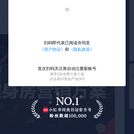
扫码即代表已阅读并同意
《用户协议》
和
《隐私政策》
首次扫码关注将自动注册新账号
🎁享5份免费方案下载
还送💰50奖励严值(¥5)