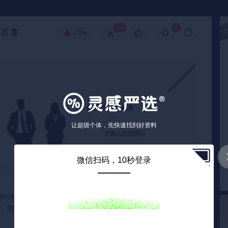
●
《🏅TOP 2025》
54
1
6页
🧧
1.6w
高级搜索
让超级个体，先快速找到好资料
微信扫码，10秒登录
6
/ 36