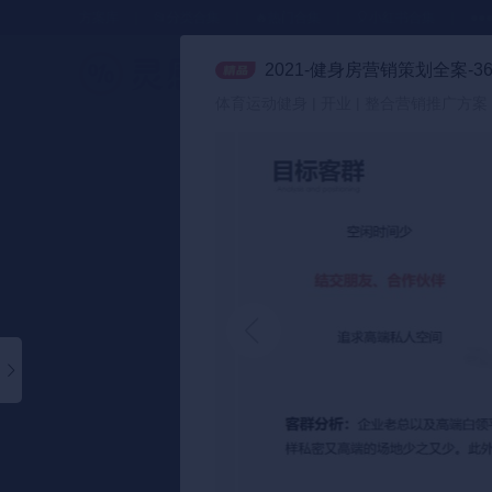
方案库
📂分类合集
🔥热门合集
🎈小红书合集
●●
2021-健身房营销策划全案-3
策划方案
体育运动健身 | 开业 | 整合营销推广方案