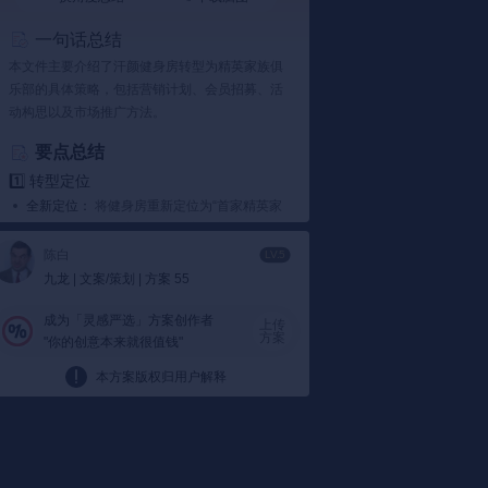
一句话总结
本文件主要介绍了汗颜健身房转型为精英家族俱
乐部的具体策略，包括营销计划、会员招募、活
动构思以及市场推广方法。
要点总结
1️⃣ 转型定位
全新定位：
将健身房重新定位为“首家精英家
族俱乐部”，目标客户为企业家及高端白领，
强调健身与商务交流相结合。
陈白
LV.5
文件显示：
汗颜希望通过转型吸引更多高端
九龙 | 文案/策划 | 方案 55
客户，将健身房打造为运动加商务的新空
间。
成为「灵感严选」方案创作者
上传
方案
"你的创意本来就很值钱"
2️⃣ 会员招募
会员制度：
初期会员可以直接支付会费入
本方案版权归用户解释
会，享受多种特权；后期会员需通过老会员
推荐并进行资格审核。
举例说明：
例如，初始会员可以享受三次
VIP会议室使用权，还可以获得一张供家人使