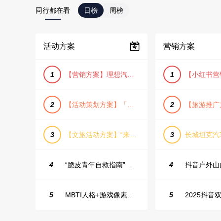
同行都在看
日榜
周榜
活动方案
营销方案
1
【营销方案】理想汽车车主露营户外旅行保客活动策划方案
1
2
【活动策划方案】「团圆盛景」趣味中秋游园会活动策划方案
2
3
【文旅活动方案】“来和月亮撞个满怀”文旅景区中秋露营音乐会团建拓展方案
3
4
“脆皮青年自救指南” 五一城市解压生活节活动策划案
4
5
MBTI人格+游戏像素风主题企业年会
5
2025抖音双