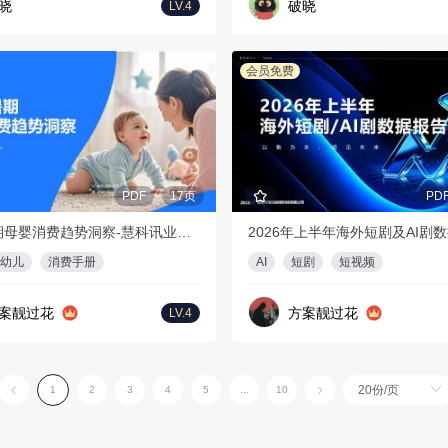
晓
破晓
LV.4
会员免费
PDF
17页
PD
2026暑期母婴消费趋势洞察-慧科讯业Wisers
幼儿
消费手册
AI
短剧
短视频
案靓过花
方案靓过花
LV.4
1
2
3
4
5
...
10