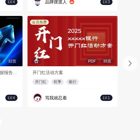
品牌摆渡人
LV.4
LV.3
会员免费
F
32页
PDF
35页
2026年上半年海外短剧及AI剧数据报告-DataEye
开门红活动方案
开门红
旺季
银行
骂我就忍着
LV.4
LV.1