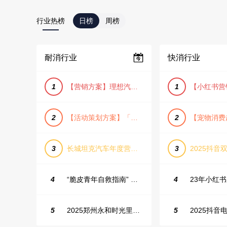
行业热榜
日榜
周榜
耐消行业
快消行业
1
【营销方案】理想汽车车主露营户外旅行保客活动策划方案
1
2
【活动策划方案】「团圆盛景」趣味中秋游园会活动策划方案
2
3
长城坦克汽车年度营销活动方案
3
2025抖音双
4
“脆皮青年自救指南” 五一城市解压生活节活动策划案
4
5
2025郑州永和时光里高校街舞大赛活动策划方案
5