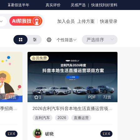
⏳暑假送半年
真实评价
灵感严选 ｜ 快速找到好资料
加入会员
上传方案
快速登录
个性筛选
会员免费
F
33页
1
PDF
72页
【更新版】2026年哔哩哔哩招聘季招商通案
2026吉利汽车抖音本地生活直播运营项目方案
吉利汽车
2026
直播运营
破晓
LV.4
LV.4