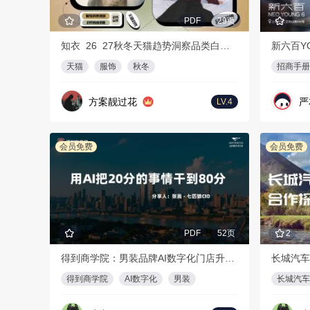
PDF
29页
知衣_26_27秋冬天猫趋势洞察品类白皮书
新六百Y
天猫
服饰
秋冬
招商手册
方案靓过花
严
LV.4
会员免费
会员免费
PDF
52页
2
得到商学院：男装品牌AI数字化门店升级方案
长城汽车
得到商学院
AI数字化
男装
长城汽车