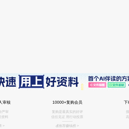
人审核
10000+复购会员
下
份严审
复购是最真实的好评
搜
的资料
信任见证 用行动投票
高
———
 >
💰推荐赚钱榜
>