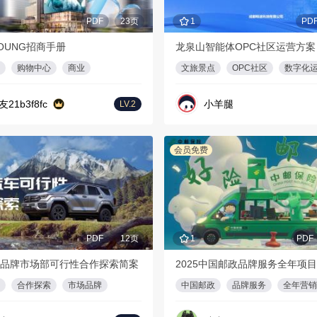
PDF
23页
1
PD
OUNG招商手册
龙泉山智能体OPC社区运营方案
购物中心
商业
文旅景点
OPC社区
数字化
友21b3f8fc
小羊腿
LV.2
会员免费
PDF
12页
1
PDF
品牌市场部可行性合作探索简案
2025中国邮政品牌服务全年项
合作探索
市场品牌
中国邮政
品牌服务
全年营销