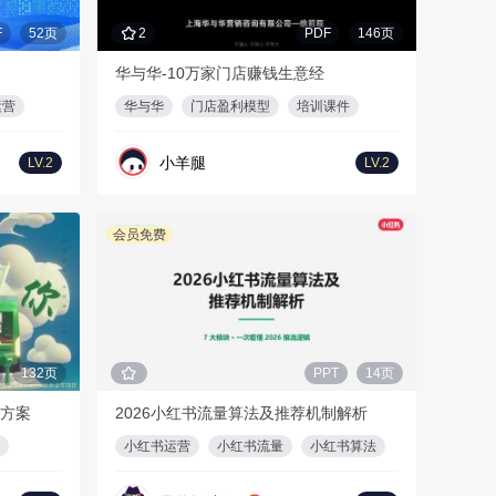
F
52页
2
PDF
146页
华与华-10万家门店赚钱生意经
运营
华与华
门店盈利模型
培训课件
小羊腿
LV.2
LV.2
会员免费
132页
PPT
14页
目方案
2026小红书流量算法及推荐机制解析
小红书运营
小红书流量
小红书算法