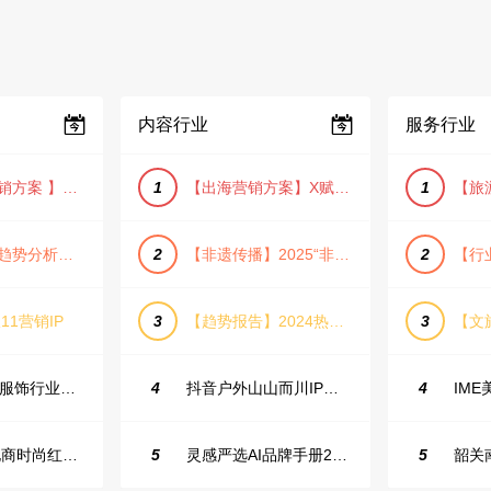
内容行业
服务行业
【小红书营销方案 】2025小红书节日大促节点大促IP营销方案
1
【出海营销方案】X赋能全球决策链成就中国科技品牌2025年营销方案（PDF格式）
1
【宠物消费趋势分析方案】2025年宠物市场消费报告（创意风/橙色风/数据驱动）
2
【非遗传播】2025“非遗融入现代生活”互联网平台助力非遗传播与消费专题报告（PDF格式）
2
11营销IP
3
【趋势报告】2024热议话题人群新趋势分析
3
23年小红书服饰行业蒲公英投放指南
4
抖音户外山山而川IP整合营销方案
4
2025抖音电商时尚红人之书
5
灵感严选AI品牌手册2025_9.0（下载原件更清晰）
5