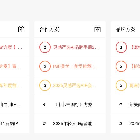
合作方案
品牌方案
【小红书营销方案 】2025小红书节日大促节点大促IP营销方案
1
灵感严选AI品牌手册2025_9.0（下载原件更清晰）
1
【旅游推广方案】青岛城市活力与山海魅力旅游推广方案（PPT格式）
2
IME美学：美学推荐-飞猪旅行春节营销通案
2
长城坦克汽车年度营销活动方案
3
2025灵感严选VIP会员手册【向团队介绍/采购报销用】
3
抖音户外山山而川IP整合营销方案
4
《卡卡中国行》方案
4
11营销IP
5
2025年轻人B站智能生活家趋势报告
5