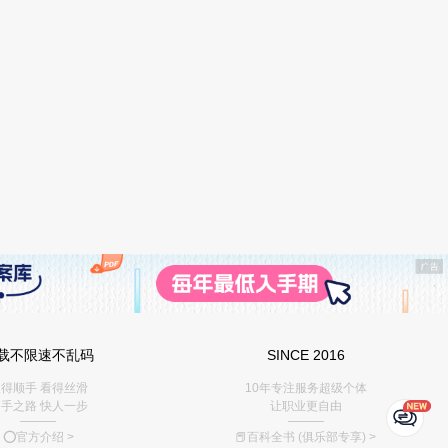
载不限速不乱码
SINCE 2016
得顺手 看得丝滑
10年专注服务超级个体
手之路 快人一步
让职业更自由
———
———
⭕️官方介绍
>
📕百科全书 (俱乐部专享)
>