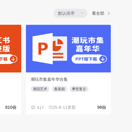
看全部
潮玩市集嘉年华合集
视频
潮流艺术
集装箱
摩登复古
社群
810份
25-8-11更新
98份
417
22