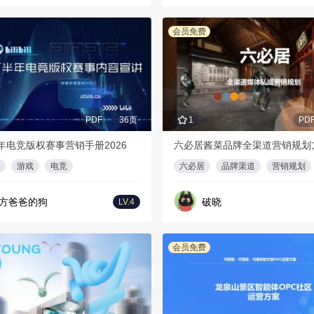
会员免费
PDF
36页
1
PD
年电竞版权赛事营销手册2026
六必居酱菜品牌全渠道营销规划
游戏
电竞
六必居
品牌渠道
营销规划
方爸爸的狗
破晓
LV.4
会员免费