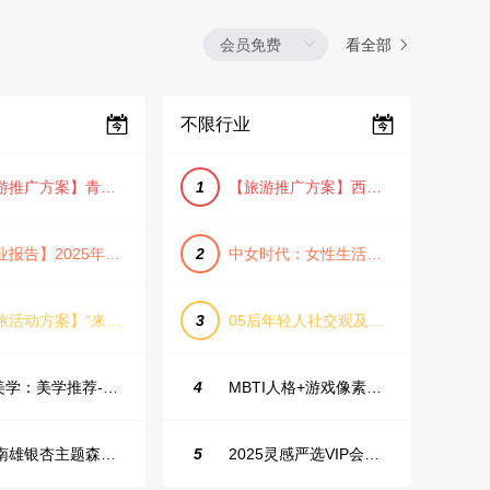
看全部
不限行业
【旅游推广方案】青岛城市活力与山海魅力旅游推广方案（PPT格式）
1
【旅游推广方案】西安城市旅游介绍PPT（古风/文化/历史）
【行业报告】2025年Q1证券行业薪酬趋势分析
2
中女时代：女性生活方式及消费洞察
【文旅活动方案】“来和月亮撞个满怀”文旅景区中秋露营音乐会团建拓展方案
3
05后年轻人社交观及行为研究2025
IME美学：美学推荐-飞猪旅行春节营销通案
4
MBTI人格+游戏像素风主题企业年会
韶关南雄银杏主题森林公园总体设计概念规划方案
5
2025灵感严选VIP会员手册【向团队介绍/采购报销用】