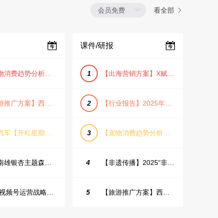
看全部
课件/研报
【宠物消费趋势分析方案】2025年宠物市场消费报告（创意风/橙色风/数据驱动）
1
【出海营销方案】X赋能全球决策链成就中国科技品牌2025年营销方案（PDF格式）
【旅游推广方案】西安城市旅游介绍PPT（古风/文化/历史）
2
【行业报告】2025年Q1证券行业薪酬趋势分析
蔚来汽车【开杠星期三】栏目brief
3
【宠物消费趋势分析方案】2025年宠物市场消费报告（创意风/橙色风/数据驱动）
韶关南雄银杏主题森林公园总体设计概念规划方案
4
【非遗传播】2025“非遗融入现代生活”互联网平台助力非遗传播与消费专题报告（PDF格式）
2025视频号运营战略：数据驱动增长全景指南
5
【旅游推广方案】西安城市旅游介绍PPT（古风/文化/历史）