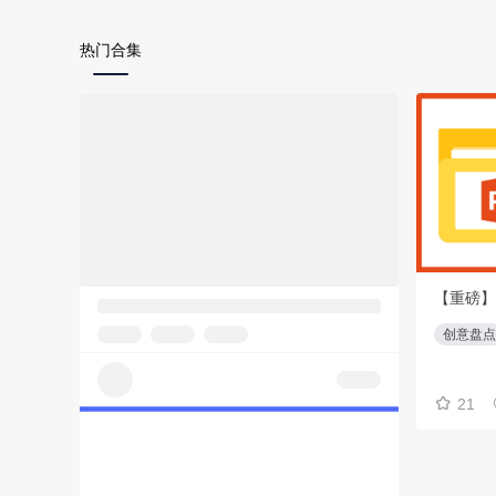
热门合集
【重磅】策划方案教程合集(⭕️俱乐部会员专享免费下载)
方案模板
策划方案
方案教程
创意盘点
24-7-23更新
14份
72
21