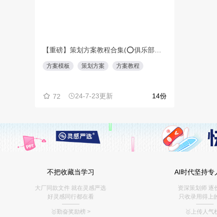
不把收藏当学习
AI时代坚持专
大厂同款文件 就在灵感严选
资深策划师 逐
好灵感同行都在看
只收录用得上
———
———
🥇勤奋奖励榜
>
🥇上传人气榜