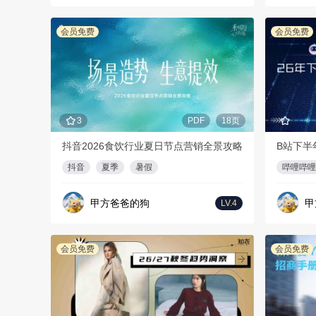
会员免费
会员免费
3
PDF
18页
抖音2026食饮行业夏日节点营销全景攻略
B站下半
抖音
夏季
暑假
哔哩哔哩
甲方爸爸的狗
甲
LV.4
会员免费
会员免费