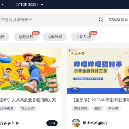
●
《🏅TOP 2025》
高级搜索
藏榜
🥇分类榜
🥇飙升榜
🥇新品榜
会员免费
PDF
25页
PD
题IP】人类高质量暑假招商方案
亲子教育
节点营销
哔哩哔哩
校园
毕业季
方爸爸的狗
甲方爸爸的狗
LV.4