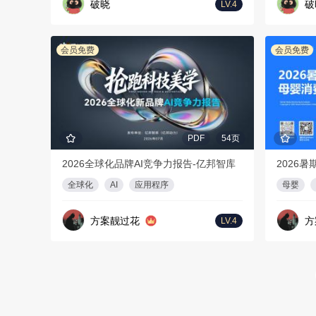
破晓
破
LV.4
会员免费
会员免费
PDF
54页
2026全球化品牌AI竞争力报告-亿邦智库
全球化
AI
应用程序
母婴
方案靓过花
方
LV.4