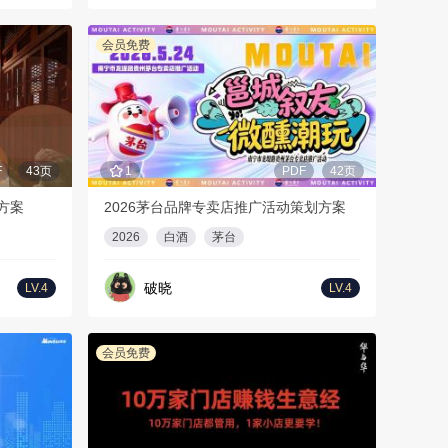
会员免费
F
43页
1
PDF
42页
方案
2026茅台品牌专卖店推广活动策划方案
2026
白酒
茅台
破晓
LV.4
LV.4
会员免费