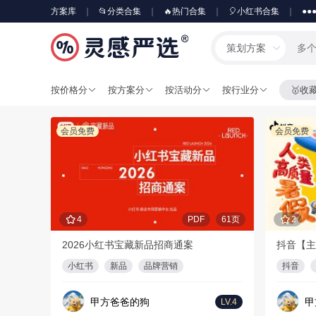
方案库
📂分类合集
🔥热门合集
🎈小红书合集
●●
策划方案
按价格分
按方案分
按活动分
按行业分
🥇收
会员免费
会员免费
4
PDF
61页
2
2026小红书宝藏新品招商通案
抖音【主
小红书
新品
品牌营销
抖音
甲方爸爸的狗
甲
LV.4