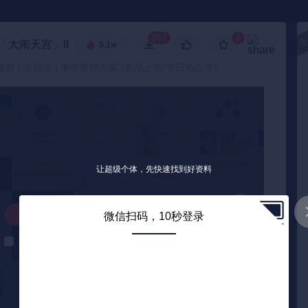
●
《🏅TOP 2025》
267
2
「大闹天宫」IP联名传播方案
🧧
9.1w
高级搜索
材 | 主题店 | 事件营销方案 (新品上市/节日热点等)
让超级个体，先快速找到好资料
解锁下载
微信扫码，10秒登录
解锁后自动下载
0
/ 99