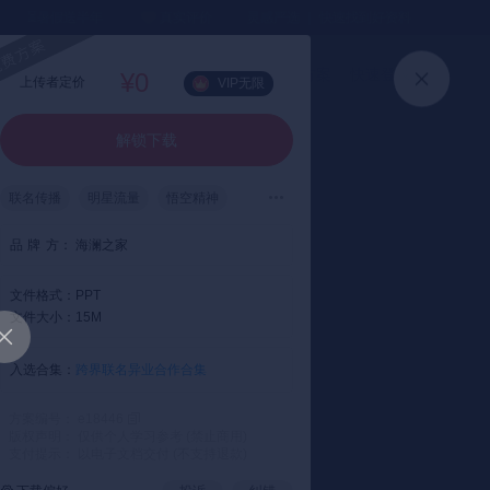
⏳暑假送半年
真实评价
灵感严选 ｜ 快速找到好资料
加入会员
上传方案
快速登录
¥0
上传者定价
VIP无限
解锁下载
联名传播
明星流量
悟空精神
病毒式社交炒作
MV演绎
品
牌
方：
海澜之家
事件营销
奥美
文件格式：
PPT
文件大小：
15M
入选合集：
跨界联名异业合作合集
方案编号： e18446
版权声明： 仅供个人学习参考 (禁止商用)
支付提示： 以电子文档交付 (不支持退款)