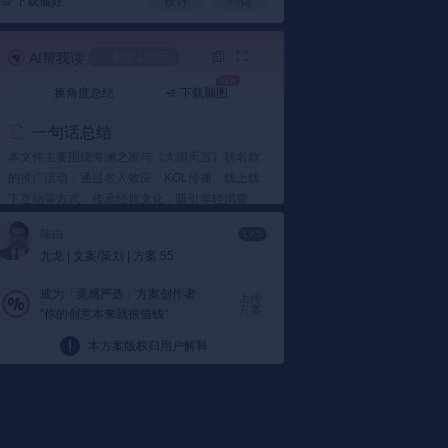
下载偏好
投诉
纠错
AI帮我读
剩余1次/天
换角度总结
下载脑图
一句话总结
本文件主要围绕海澜之家与《大闹天宫》联名款
的推广活动，通过名人效应、KOL传播、线上线
下互动等方式，传承经典文化，吸引年轻消费
者，激发社会参与，实现品牌与用户的共鸣。
陈白
LV.5
要点总结
九龙 | 文案/策划 | 方案 55
1️⃣ 名人效应与KOL传播
成为「灵感严选」方案创作者
上传
名人效应：
海澜之家通过邀请六小龄童、华
方案
"你的创意本来就很值钱"
晨宇等知名人士参与联名款发布活动，利用
本方案版权归用户解释
他们的影响力吸引大量关注。例如，六小龄
童特别演绎《大闹天宫》，带人重温经典记
忆。
KOL传播：
多领域KOL联合演绎联名款，涵
盖时尚、母婴、生活等领域，提升产品知名