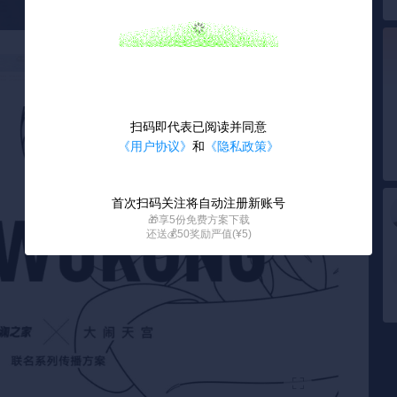
扫码即代表已阅读并同意
《用户协议》
和
《隐私政策》
首次扫码关注将自动注册新账号
🎁享5份免费方案下载
还送💰50奖励严值(¥5)