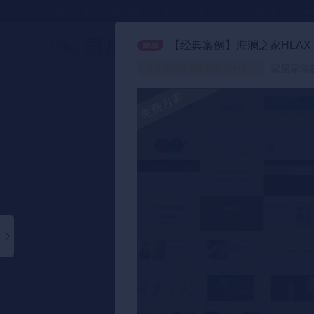
方案库
📂分类合集
🔥热门合集
🎈小红书合集
●●
【经典案例】海澜之家HLAX
策划方案
家居家装建
会员免费榜日榜 TOP9