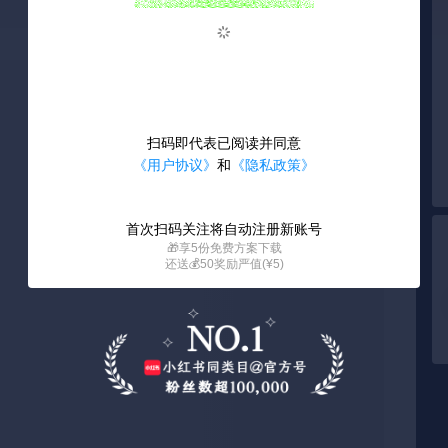
扫码即代表已阅读并同意
《用户协议》
和
《隐私政策》
首次扫码关注将自动注册新账号
🎁享5份免费方案下载
还送💰50奖励严值(¥5)