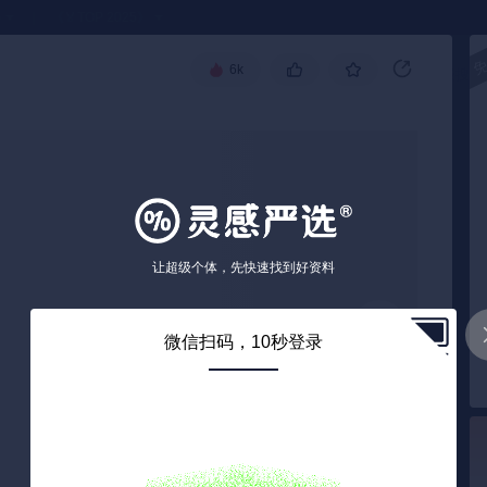
●
《🏅TOP 2025》
6k
高级搜索
让超级个体，先快速找到好资料
微信扫码，10秒登录
3
/ 10