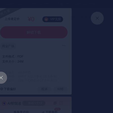
⏳暑假送半年
真实评价
灵感严选 ｜ 快速找到好资料
加入会员
上传方案
快速登录
¥0
上传者定价
VIP无限
解锁下载
商业广场
文件格式：
PDF
文件大小：
24M
方案编号： dcbf59
版权声明： 仅供个人学习参考 (禁止商用)
支付提示： 以电子文档交付 (不支持退款)
下载偏好
投诉
纠错
AI帮我读
剩余1次/天
换角度总结
下载脑图