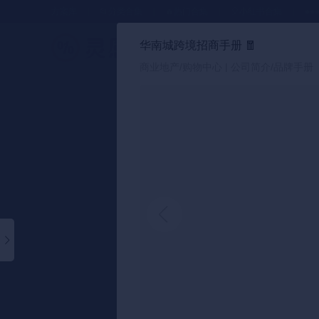
方案库
📂分类合集
🔥热门合集
🎈小红书合集
●●
华南城跨境招商手册
🧧
策划方案
商业地产/购物中心 | 公司简介/品牌手册