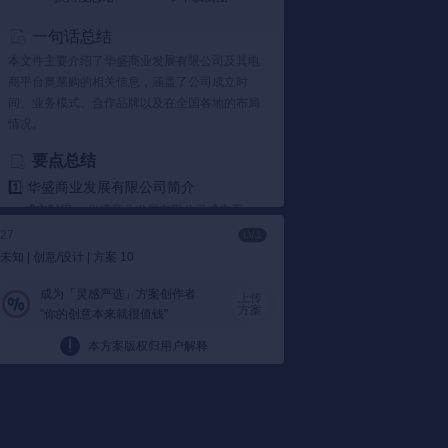
一句话总结
本文件主要介绍了华盛商业发展有限公司及其电
商平台奥莱购的相关信息，涵盖了公司成立时
间、业务模式、合作品牌以及在全国各地的布局
情况。
要点总结
1️⃣ 华盛商业发展有限公司简介
成立时间：
华盛商业发展有限公司成立于
2010年11月19日，隶属于华南城控股有限公
27
LV.1
司，是一家专业的商业运营公司。这家公司
未知 | 创意/设计 | 方案 10
主要负责奥特莱斯购物商场的建设和运营。
从文件了解到...
成为「灵感严选」方案创作者
上传
方案
"你的创意本来就很值钱"
2️⃣ 奥莱购电商平台
上线时间：
奥莱购电商平台于2014年3月8
本方案版权归用户解释
日正式上线，是一个涵盖PC端、移动端和天
猫店的全渠道运营电商平台，提供购物、休
闲、娱乐、餐饮等服务。这个平台的目标是
打造国内最具影响力的B2C+O2O网站。