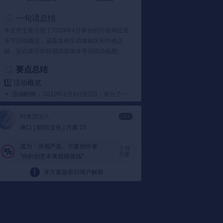
一句话总结
本文件主要介绍了2019年4月举办的抖音网红音
乐节活动概览，涵盖各种互动体验区和特色店
铺，旨在吸引年轻潮流群体并带动现场氛围。
要点总结
1️⃣ 活动概览
活动时间：
2019年4月4日至5日，举办了一
个为期两天的抖音网红音乐节，融合音乐、
互动游戏和时尚购物于一体。
时来漂泊人
LV.1
活动包括：
音乐节设有舞台表演、网红集
海口 | 组织/文化 | 方案 15
市、游戏区以及拍照区等多个区域，提供多
样化的娱乐体验。
成为「灵感严选」方案创作者
上传
方案
"你的创意本来就很值钱"
2️⃣ 特色体验区
互动区域：
设置了诸如液氮冰淇淋制作、镜
本方案版权归用户解释
花宫和钻石隧道等新颖项目，吸引人们前来
探索并分享到社交媒体。
体验亮点：
真人抓娃娃机和抖音挑战门等活
动吸引了大量参与者，增加了活动趣味性和