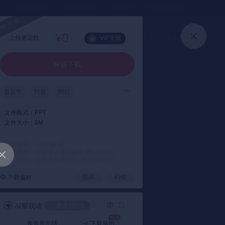
⏳暑假送半年
真实评价
灵感严选 ｜ 快速找到好资料
加入会员
上传方案
快速登录
¥0
上传者定价
VIP无限
解锁下载
音乐节
抖音
网红
文件格式：
PPT
文件大小：
0M
方案编号： dab4ad
版权声明： 仅供个人学习参考 (禁止商用)
支付提示： 以电子文档交付 (不支持退款)
下载偏好
投诉
纠错
AI帮我读
剩余1次/天
换角度总结
下载脑图