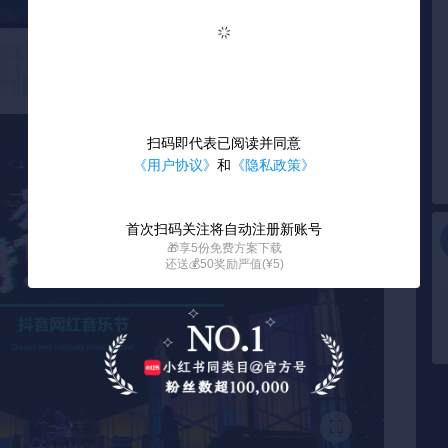
扫码即代表已阅读并同意
《用户协议》
和
《隐私政策》
首次扫码关注将自动注册新账号
🎁享5份免费方案下载
还送💰50奖励严值(¥5)