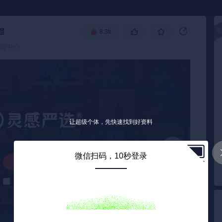
●
《🏅TOP 2025》
🧧
8.3k
高级搜索
会展中心
让超级个体，先快速找到好资料
微信扫码，10秒登录
解锁下载
解锁后自动下载
0
/ 48