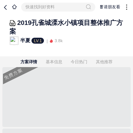
快速找到好资料
🧧请朋友看
2019孔雀城溧水小镇项目整体推广方
案
半夏
LV.1
3.8k
方案详情
基本信息
今日热门
其他推荐