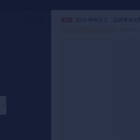
方案库
📂分类合集
🔥热门合集
🎈小红书合集
●●
2019-神州天立「品牌发布
策划方案
会员免费榜日榜 TOP7