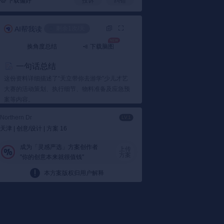
下载偏好
投诉
纠错
AI帮我读
剩余1次/天
加载失败
加载失败
换角度总结
下载脑图
一句话总结
这份资料详细描述了“天立带你去游学”少儿才艺
大赛的活动策划、执行细节、物料准备及应急预
案等内容。
要点总结
Northern Dr
LV.1
天津 | 创意/设计 | 方案 16
1️⃣ 活动策划与执行
活动分为品牌发布会、海选、复赛、培训及决赛
成为「灵感严选」方案创作者
上传
等阶段。
天立地产通过举办少儿才艺大赛，吸
方案
"你的创意本来就很值钱"
引大量家庭参与，旨在提高品牌知名度和好感
本方案版权归用户解释
度。例如，活动初期就吸引了450人报名，经过
层层选拔最终产生20个免费游学名额。
2️⃣ 物料与场地准备
活动现场布置包括背景板、导视牌、抽奖系统等
物料。
为了确保活动顺利进行，主办方还特别