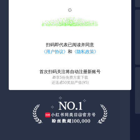
扫码即代表已阅读并同意
《用户协议》
和
《隐私政策》
首次扫码关注将自动注册新账号
🎁享5份免费方案下载
还送💰50奖励严值(¥5)