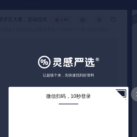
●
《🏅TOP 2025》
会暨才艺大赛」启动仪式执行细案-137页
🧧
2.4w
高级搜索
房地产/住宅楼盘 | 启动仪式,品牌发布会 | 活动执行方案 (含设计图) | 会展中心
让超级个体，先快速找到好资料
微信扫码，10秒登录
0
/ 137