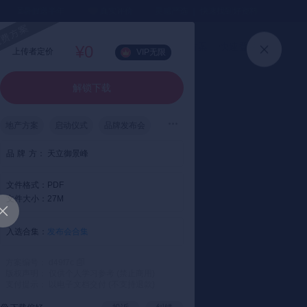
⏳暑假送半年
真实评价
灵感严选 ｜ 快速找到好资料
加入会员
上传方案
快速登录
¥0
上传者定价
VIP无限
解锁下载
地产方案
启动仪式
品牌发布会
品
牌
方：
天立御景峰
文件格式：
PDF
文件大小：
27M
加载失败
入选合集：
发布会合集
方案编号： d49f7c
版权声明： 仅供个人学习参考 (禁止商用)
支付提示： 以电子文档交付 (不支持退款)