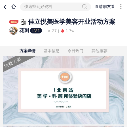
快速找到好资料
🧧请朋友看
佳立悦美医学美容开业活动方案
花刺
LV.1
27
1.7w
方案详情
基本信息
今日热门
其他推荐