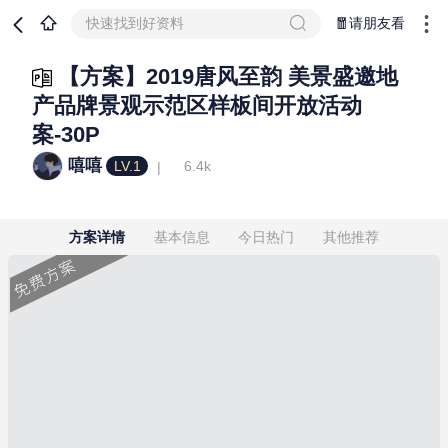
快速找到好资料
🧧请朋友看
【方案】2019唐风至韵 美景盛邀地
产品牌景观示范区样板间开放活动
案-30P
嘻嘻
LV.1
6.4k
方案详情
基本信息
今日热门
其他推荐