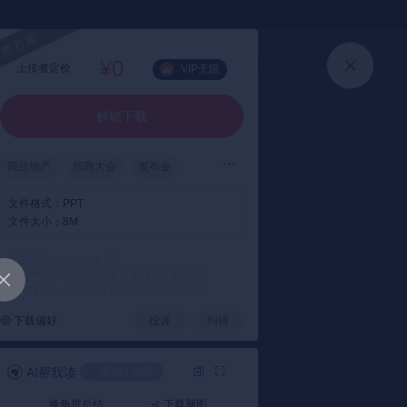
⏳暑假送半年
真实评价
灵感严选 ｜ 快速找到好资料
加入会员
上传方案
快速登录
¥0
上传者定价
VIP无限
解锁下载
商业地产
招商大会
发布会
文件格式：
PPT
文件大小：
8M
方案编号： c7a4cb
版权声明： 仅供个人学习参考 (禁止商用)
支付提示： 以电子文档交付 (不支持退款)
下载偏好
投诉
纠错
AI帮我读
剩余1次/天
换角度总结
下载脑图