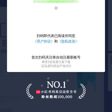
扫码即代表已阅读并同意
《用户协议》
和
《隐私政策》
首次扫码关注将自动注册新账号
🎁享5份免费方案下载
还送💰50奖励严值(¥5)