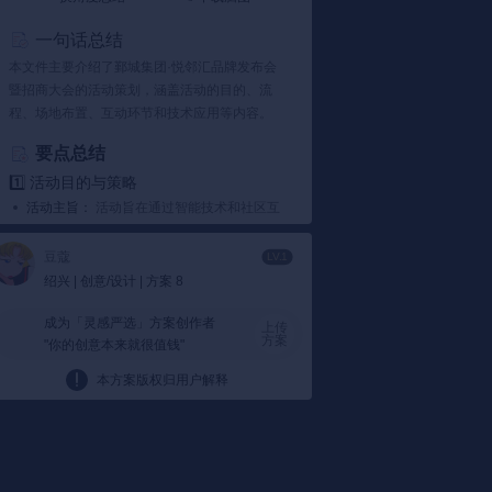
一句话总结
本文件主要介绍了鄞城集团·悦邻汇品牌发布会
暨招商大会的活动策划，涵盖活动的目的、流
程、场地布置、互动环节和技术应用等内容。
要点总结
1️⃣ 活动目的与策略
活动主旨：
活动旨在通过智能技术和社区互
动提升用户体验，加强邻里间的联系，展示
悦邻汇项目的特色与优势。
豆蔻
LV.1
策略先导：
活动策略围绕智能化和美好生活
绍兴 | 创意/设计 | 方案 8
两大主题展开，通过各种互动环节吸引参与
者关注。
成为「灵感严选」方案创作者
上传
方案
"你的创意本来就很值钱"
2️⃣ 互动环节设计
Vr智慧课堂：
设置Vr智慧课堂，来宾扫码后
本方案版权归用户解释
可体验科学、地理等课程，提升活动趣味
性。
智能快递柜：
智能快递柜不仅提供便捷服
务，还增强了活动的互动性和科技感。