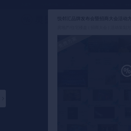
方案库
📂分类合集
🔥热门合集
🎈小红书合集
●●
悦邻汇品牌发布会暨招商大会活动
策划方案
房地产/住宅楼盘 | 招商大会 | 活动策划