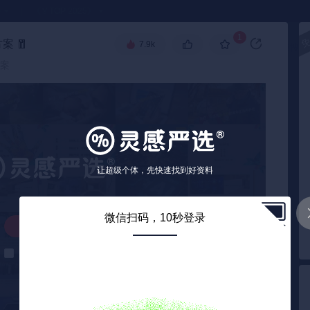
●
《🏅TOP 2025》
1
方案
🧧
7.9k
高级搜索
方案
让超级个体，先快速找到好资料
微信扫码，10秒登录
解锁下载
解锁后自动下载