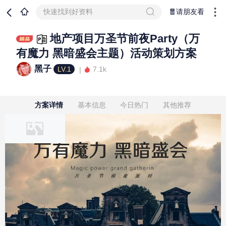
快速找到好资料
🧧请朋友看
地产项目万圣节前夜Party（万
有魔力 黑暗盛会主题）活动策划方案
黑子
LV.1
7.1k
方案详情
基本信息
今日热门
其他推荐