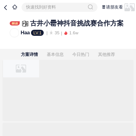
快速找到好资料
🧧请朋友看
古井小罍神抖音挑战赛合作方案
Haa
LV.1
35
1.6w
方案详情
基本信息
今日热门
其他推荐