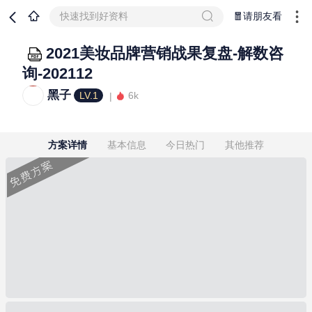
快速找到好资料
🧧请朋友看
2021美妆品牌营销战果复盘-解数咨
询-202112
黑子
LV.1
6k
方案详情
基本信息
今日热门
其他推荐