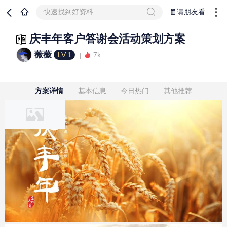
快速找到好资料
🧧请朋友看
庆丰年客户答谢会活动策划方案
薇薇
LV.1
7k
方案详情
基本信息
今日热门
其他推荐