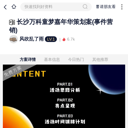
快速找到好资料
🧧请朋友看
长沙万科童梦嘉年华策划案(事件营
销)
风吹乱了雨
LV.1
6.7k
方案详情
基本信息
今日热门
其他推荐