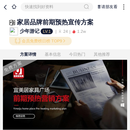
快速找到好资料
🧧请朋友看
家居品牌前期预热宣传方案
少年游记
LV.1
24
1.2w
会员免费榜日榜 TOP9
方案详情
基本信息
今日热门
其他推荐