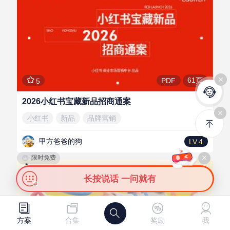
61页
PDF
5
2026小红书宝藏新品招商通案
小红书
新品
品牌营销
甲方爸爸的狗
LV.4
限时免费
会员免费
长按说话 一问就有
需
供
发布需求
发布资源
方案
合集
奖励
我