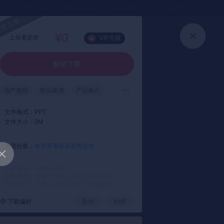
⏳暑假送半年
真实评价
灵感严选 ｜ 快速找到好资料
加入会员
上传方案
快速登录
¥0
上传者定价
VIP无限
解锁下载
地产项目
街头路演
产品推介
现场特卖
篮球主题
文件格式：
PPT
文件大小：
0M
入选合集：
体育赛事娱乐选秀合集
方案编号： ae8fd4
版权声明： 仅供个人学习参考 (禁止商用)
支付提示： 以电子文档交付 (不支持退款)
下载偏好
投诉
纠错