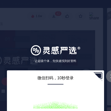
●
《🏅TOP 2025》
42
1.6w
高级搜索
方案
让超级个体，先快速找到好资料
微信扫码，10秒登录
解锁下载
解锁后自动下载
0
/ 30