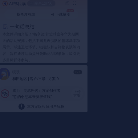
AI帮我读
剩余1次/天
换角度总结
下载脑图
一句话总结
本文件详细介绍了“畅享篮球”篮球嘉年华为期两
天的活动安排，包括中国龙表演队的篮球基本功
展示、球迷互动环节、啦啦队和吉祥物表演等内
容，旨在通过活动提升赞助商品牌形象，吸引更
多目标群体参与。
要点总结
噗噗
LV.1
和田地区 | 客户/市场 | 方案 9
1️⃣ 活动时间和地点
3月12日至13日：
活动定于3月12日至13日
成为「灵感严选」方案创作者
上传
在广场举行，通过篮球嘉年华形式推广篮球
方案
"你的创意本来就很值钱"
运动。
活动安排：
活动安排了丰富的节目，包括中
本方案版权归用户解释
国龙表演队篮球基本功表演、球迷互动、三
分球投篮比赛等，营造热烈氛围。
2️⃣ 活动内容和形式
篮球嘉年华：
活动以篮球嘉年华为主题，设