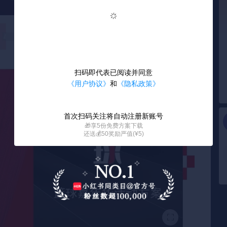
扫码即代表已阅读并同意
《用户协议》
和
《隐私政策》
首次扫码关注将自动注册新账号
🎁享5份免费方案下载
还送💰50奖励严值(¥5)