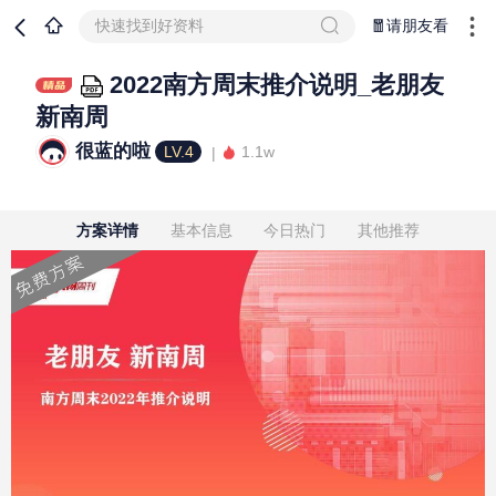
快速找到好资料
🧧请朋友看
2022南方周末推介说明_老朋友
新南周
很蓝的啦
LV.4
1.1w
方案详情
基本信息
今日热门
其他推荐