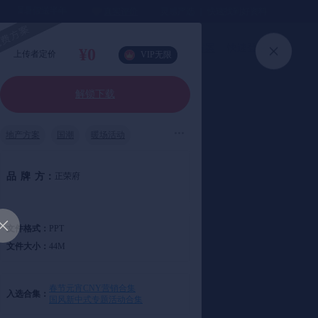
⏳暑假送半年
真实评价
灵感严选 ｜ 快速找到好资料
及暖场活动策划方案-59页
🧧
加入会员
上传方案
快速登录
¥0
上传者定价
VIP无限
解锁下载
地产方案
国潮
暖场活动
品
牌
方：
正荣府
文件格式：
PPT
文件大小：
44M
春节元宵CNY营销合集
入选合集：
国风新中式专题活动合集