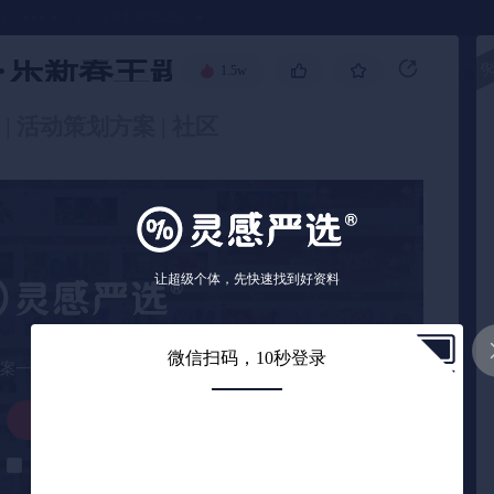
●●●
《🏅TOP 2025》
当红·乐新春主题1月至春节氛围布置
1.5w
高级搜索
| 活动策划方案 | 社区
让超级个体，先快速找到好资料
微信扫码，10秒登录
案一共59页，您已看完9页
解锁下载
解锁后自动下载