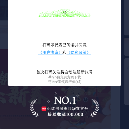
10
/ 59
扫码即代表已阅读并同意
《用户协议》
和
《隐私政策》
首次扫码关注将自动注册新账号
🎁享5份免费方案下载
还送💰50奖励严值(¥5)