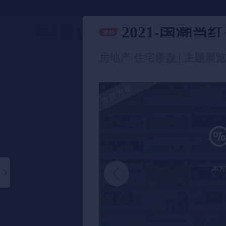
方案库
📂分类合集
🔥热门合集
🎈小红书合集
2021-国潮
策划方案
房地产/住宅楼盘 | 主题展览 
本方