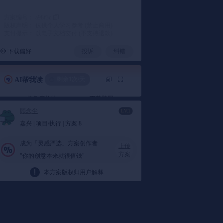
方案编号： a98f3c
版权声明： 仅供个人学习参考 (禁止商用)
支付提示： 以电子文档交付 (不支持退款)
下载偏好
投诉
纠错
剩余1次/天
AI帮我读
换角度总结
下载脑图
顾念尘
LV.1
嘉兴 | 项目/执行 | 方案 8
一句话总结
成为「灵感严选」方案创作者
本文件主要介绍了漳州东山世茂云境项目的国潮
上传
方案
主题活动，包括一系列元旦和新春活动，如国潮
"你的创意本来就很值钱"
美家装拍卖、真人捕鱼、全家福拍摄等，旨在吸
本方案版权归用户解释
引家庭和亲子客群，营造浓厚的新年氛围。
要点总结