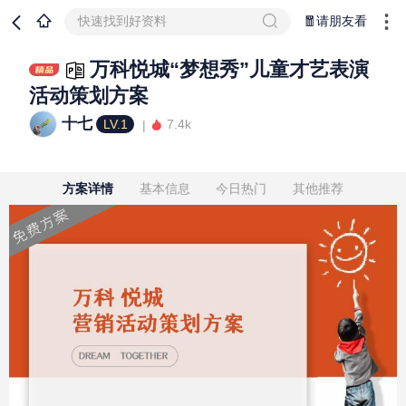
快速找到好资料
🧧请朋友看
万科悦城“梦想秀”儿童才艺表演
活动策划方案
十七
LV.1
7.4k
方案详情
基本信息
今日热门
其他推荐