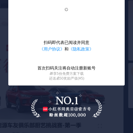
扫码即代表已阅读并同意
《用户协议》
和
《隐私政策》
首次扫码关注将自动注册新账号
🎁享5份免费方案下载
还送💰50奖励严值(¥5)