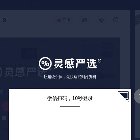
●
《🏅TOP 2025》
页
🧧
7.1k
让超级个体，先快速找到好资料
案一共32页，您已看完9页
微信扫码，10秒登录
解锁下载
解锁后自动下载
10
/ 32