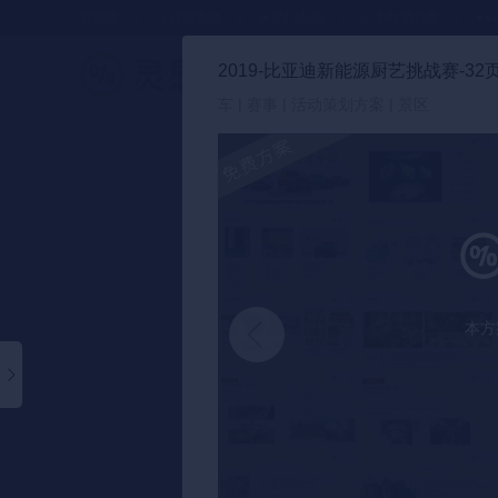
方案库
📂分类合集
🔥热门合集
🎈小红书合集
●●
2019-比亚迪新能源厨艺挑战赛-32
策划方案
车 | 赛事 | 活动策划方案 | 景区
本方