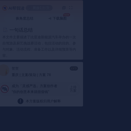
AI帮我读
剩余1次/天
换角度总结
下载脑图
一句话总结
本文件主要描述了比亚迪新能源汽车举办的一次
自驾游及厨艺挑战赛活动，包括活动的目的、参
与对象、活动流程、准备工作以及详细预算等内
容。
要点总结
蟹蟹
LV.3
1️⃣ 活动概述
重庆 | 文案/策划 | 方案 78
活动主题：
比亚迪新能源汽车组织了一场名
成为「灵感严选」方案创作者
为“向星而行-厨王争霸”的自驾游厨艺挑战
上传
方案
"你的创意本来就很值钱"
赛，旨在通过自驾游和厨艺比拼的形式，提
升品牌知名度和客户参与度。
本方案版权归用户解释
活动目的：
通过活动加强与客户的互动，提
高品牌热度，并且通过各种互动环节增强客
户满意度和忠诚度。
2️⃣ 活动参与对象及流程