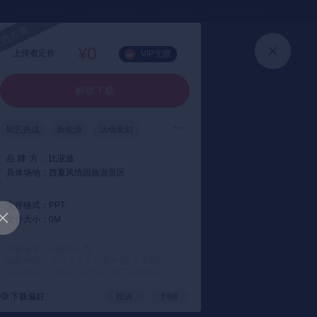
⏳暑假送半年
真实评价
灵感严选 ｜ 快速找到好资料
加入会员
上传方案
快速登录
高级搜索
¥0
上传者定价
VIP无限
解锁下载
厨艺挑战
新能源
活动策划
品
牌
方：
比亚迪
具体场地：
西夏风情园旅游景区
文件格式：
PPT
文件大小：
0M
方案编号： a687be
版权声明： 仅供个人学习参考 (禁止商用)
支付提示： 以电子文档交付 (不支持退款)
下载偏好
投诉
纠错