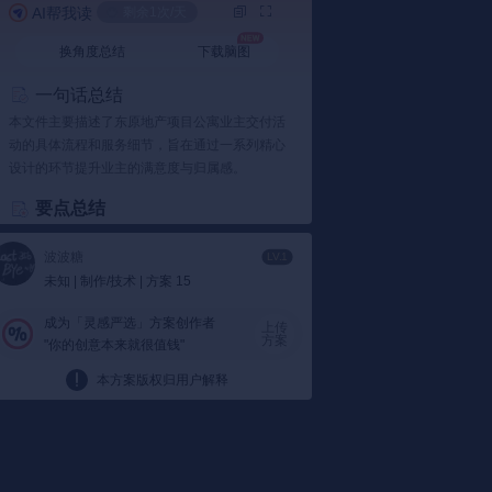
AI帮我读
剩余1次/天
换角度总结
下载脑图
一句话总结
本文件主要描述了东原地产项目公寓业主交付活
动的具体流程和服务细节，旨在通过一系列精心
设计的环节提升业主的满意度与归属感。
要点总结
1️⃣ 活动流程与服务
波波糖
LV.1
精心策划：
东原地产项目公寓业主交付活动
未知 | 制作/技术 | 方案 15
涵盖了一系列细致周到的服务环节，包括业
主签到、交付手续办理、物品移交、房屋查
成为「灵感严选」方案创作者
上传
验等。这样的流程设计不仅提高了活动的组
方案
"你的创意本来就很值钱"
织效率，还确保每位业主都能得到全面的服
务体验。
本方案版权归用户解释
例如：
从业主到场泊车开始，就有专人引导
并协助办理各项手续，确保整个过程顺畅高
效。
2️⃣ 活动亮点与体验升级