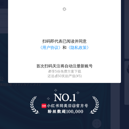
扫码即代表已阅读并同意
《用户协议》
和
《隐私政策》
首次扫码关注将自动注册新账号
🎁享5份免费方案下载
还送💰50奖励严值(¥5)