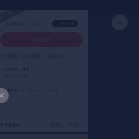
⏳暑假送半年
真实评价
灵感严选 ｜ 快速找到好资料
加入会员
上传方案
快速登录
¥0
上传者定价
VIP无限
解锁下载
地产项目
时尚潮流
舒适宜居
缤纷艺术视觉
幸福感
仪式感
文件格式：
PPT
归属感
文件大小：
0M
入选合集：
住宅物业业主活动合集
方案编号： 9f85a9
版权声明： 仅供个人学习参考 (禁止商用)
支付提示： 以电子文档交付 (不支持退款)
下载偏好
投诉
纠错