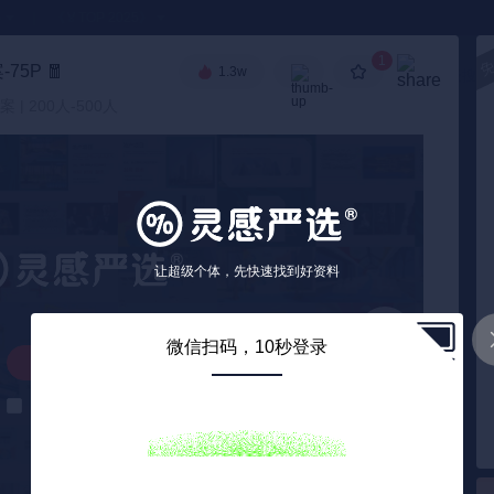
●
《🏅TOP 2025》
1
75P
🧧
1.3w
高级搜索
| 200人-500人
让超级个体，先快速找到好资料
微信扫码，10秒登录
解锁下载
解锁后自动下载
0
/ 75