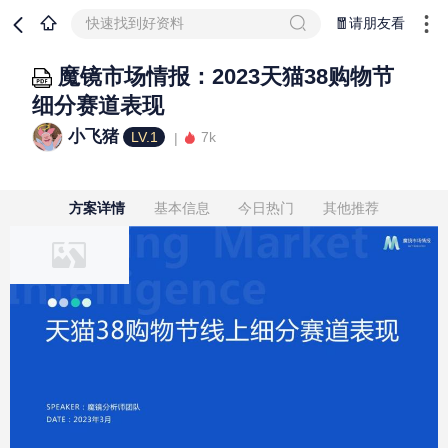
快速找到好资料
🧧请朋友看
魔镜市场情报：2023天猫38购物节
细分赛道表现
小飞猪
LV.1
7k
方案详情
基本信息
今日热门
其他推荐