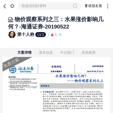
快速找到好资料
🧧请朋友看
物价观察系列之三：水果涨价影响几
何？-海通证券-20190522
第十人称
LV.1
6.7k
方案详情
基本信息
今日热门
其他推荐