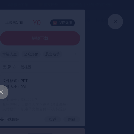
⏳暑假送半年
真实评价
灵感严选 ｜ 快速找到好资料
加入会员
上传方案
快速登录
¥0
上传者定价
VIP无限
解锁下载
幸福人生
公众形象
悬念造势
华丽登场
品
牌
方：
碧桂园
文件格式：
PPT
文件大小：
0M
方案编号： 93a521
版权声明： 仅供个人学习参考 (禁止商用)
支付提示： 以电子文档交付 (不支持退款)
下载偏好
投诉
纠错