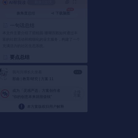
AI帮我读
剩余1次/天
换角度总结
下载脑图
一句话总结
本文件主要介绍了碧桂园·珊瑚宫殿如何通过丰
富的社群活动和精细化的业主服务，构建了一个
充满活力的社区生态系统。
要点总结
1️⃣ 社群活动的多样化与创新
我与月球长久坐着
碧桂园·珊瑚宫殿：
通过举办多种活动，如最
LV.1
那曲 | 教育/研究 | 方案 11
美金婚典礼、上善若水书画展等，增强了业
主之间的联系，提升了社区的文化氛围。比
成为「灵感严选」方案创作者
如，最美金婚典礼不仅庆祝了业主的美好时
上传
方案
"你的创意本来就很值钱"
光，还成为了社区文化的载体。
活动特点：
这些活动不仅限于传统形式，还
本方案版权归用户解释
结合线上推广方式，实现了线上线下的无缝
连接。上善若水书画展就是一个典型例子，
通过线上先行推广，吸引了大量关注，线下
则通过书画大师现场创作等形式增强了互动
性。