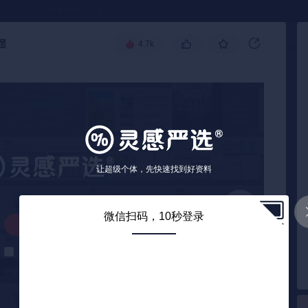
●
《🏅TOP 2025》
🧧
4.7k
高级搜索
让超级个体，先快速找到好资料
微信扫码，10秒登录
解锁下载
解锁后自动下载
0
/ 35