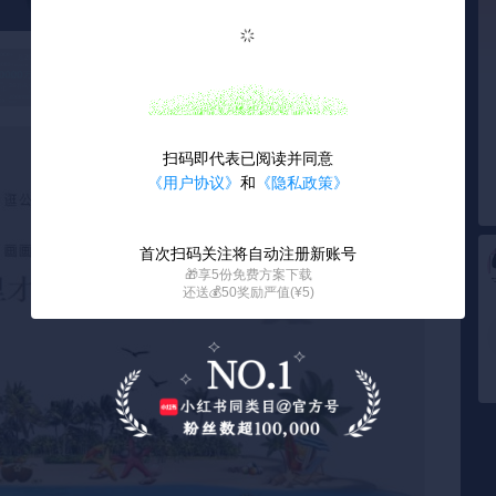
扫码即代表已阅读并同意
《用户协议》
和
《隐私政策》
首次扫码关注将自动注册新账号
🎁享5份免费方案下载
还送💰50奖励严值(¥5)