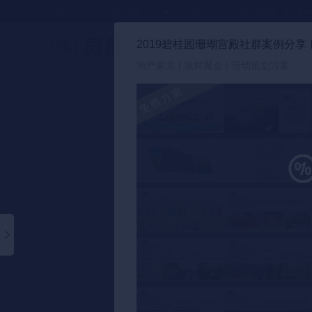
方案库
📂分类合集
🔥热门合集
🎈小红书合集
●●
2019碧桂园珊瑚宫殿社群案例分享
策划方案
地产家居 | 派对聚会 | 活动策划方案