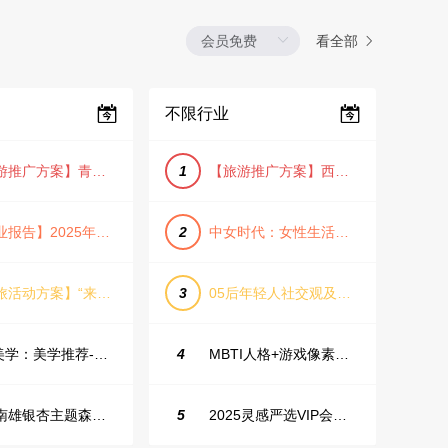
看全部
不限行业
【旅游推广方案】青岛城市活力与山海魅力旅游推广方案（PPT格式）
1
【旅游推广方案】西安城市旅游介绍PPT（古风/文化/历史）
【行业报告】2025年Q1证券行业薪酬趋势分析
2
中女时代：女性生活方式及消费洞察
【文旅活动方案】“来和月亮撞个满怀”文旅景区中秋露营音乐会团建拓展方案
3
05后年轻人社交观及行为研究2025
IME美学：美学推荐-飞猪旅行春节营销通案
4
MBTI人格+游戏像素风主题企业年会
韶关南雄银杏主题森林公园总体设计概念规划方案
5
2025灵感严选VIP会员手册【向团队介绍/采购报销用】