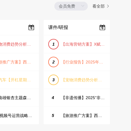
看全部
课件/研报
【宠物消费趋势分析方案】2025年宠物市场消费报告（创意风/橙色风/数据驱动）
1
【出海营销方案】X赋能全球决策链成就中国科技品牌2025年营销方案（PDF格式）
【旅游推广方案】西安城市旅游介绍PPT（古风/文化/历史）
2
【行业报告】2025年Q1证券行业薪酬趋势分析
蔚来汽车【开杠星期三】栏目brief
3
【宠物消费趋势分析方案】2025年宠物市场消费报告（创意风/橙色风/数据驱动）
韶关南雄银杏主题森林公园总体设计概念规划方案
4
【非遗传播】2025“非遗融入现代生活”互联网平台助力非遗传播与消费专题报告（PDF格式）
2025视频号运营战略：数据驱动增长全景指南
5
【旅游推广方案】西安城市旅游介绍PPT（古风/文化/历史）