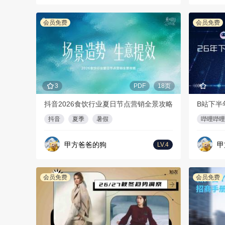
会员免费
会员免费
3
PDF
18页
抖音2026食饮行业夏日节点营销全景攻略
B站下半
抖音
夏季
暑假
哔哩哔哩
甲方爸爸的狗
甲
LV.4
会员免费
会员免费