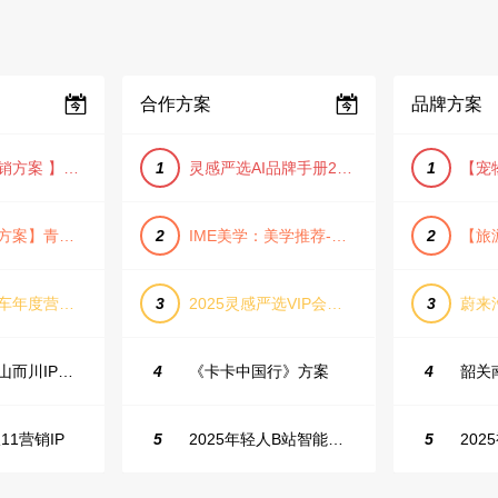
合作方案
品牌方案
【小红书营销方案 】2025小红书节日大促节点大促IP营销方案
1
灵感严选AI品牌手册2025_9.0（下载原件更清晰）
1
【旅游推广方案】青岛城市活力与山海魅力旅游推广方案（PPT格式）
2
IME美学：美学推荐-飞猪旅行春节营销通案
2
长城坦克汽车年度营销活动方案
3
2025灵感严选VIP会员手册【向团队介绍/采购报销用】
3
抖音户外山山而川IP整合营销方案
4
《卡卡中国行》方案
4
11营销IP
5
2025年轻人B站智能生活家趋势报告
5