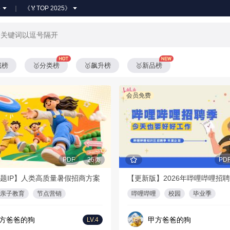
●
《🏅TOP 2025》
藏榜
🥇分类榜
🥇飙升榜
🥇新品榜
会员免费
PDF
25页
PD
题IP】人类高质量暑假招商方案
亲子教育
节点营销
哔哩哔哩
校园
毕业季
方爸爸的狗
甲方爸爸的狗
LV.4