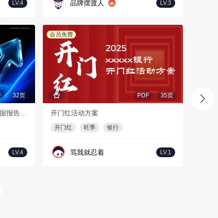
品牌摆渡人
LV.4
LV.3
会员免费
F
32页
PDF
35页
2026年上半年海外短剧及AI剧数据报告-DataEye
开门红活动方案
开门红
旺季
银行
骂我就忍着
LV.4
LV.1