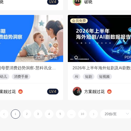
晓
破晓
LV.4
会员免费
PDF
17页
PD
2026暑期母婴消费趋势洞察-慧科讯业Wisers
幼儿
消费手册
AI
短剧
短视频
案靓过花
方案靓过花
LV.4
1
2
3
4
5
...
10