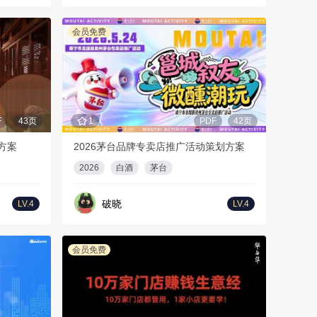
会员免费
F
43页
1
PDF
42页
方案
2026茅台品牌专卖店推广活动策划方案
2026
白酒
茅台
破晓
LV.4
LV.4
会员免费