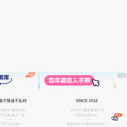
载不限速不乱码
SINCE 2016
得顺手 看得丝滑
10年专注服务超级个体
手之路 快人一步
让职业更自由
———
———
⭕️官方介绍
>
📕百科全书 (俱乐部专享)
>