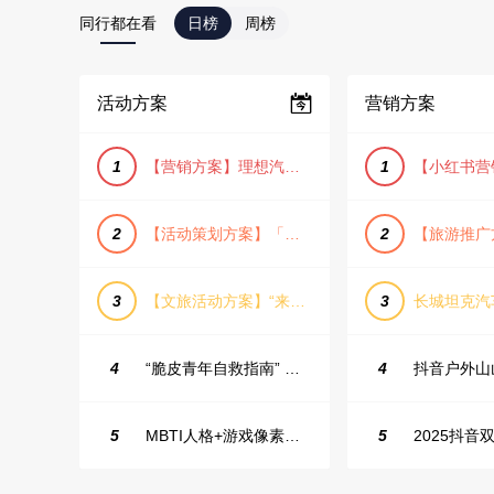
同行都在看
日榜
周榜
活动方案
营销方案
1
【营销方案】理想汽车车主露营户外旅行保客活动策划方案
1
2
【活动策划方案】「团圆盛景」趣味中秋游园会活动策划方案
2
3
【文旅活动方案】“来和月亮撞个满怀”文旅景区中秋露营音乐会团建拓展方案
3
4
“脆皮青年自救指南” 五一城市解压生活节活动策划案
4
5
MBTI人格+游戏像素风主题企业年会
5
2025抖音双