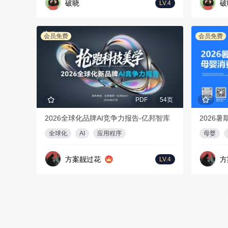
破晓
破
LV.4
会员免费
会员免费
PDF
54页
2026全球化品牌AI竞争力报告-亿邦智库
全球化
AI
应用程序
母婴
方案靓过花
方
LV.4