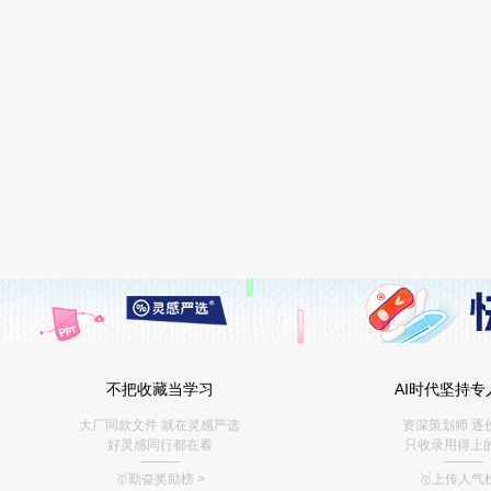
不把收藏当学习
AI时代坚持专
大厂同款文件 就在灵感严选
资深策划师 逐
好灵感同行都在看
只收录用得上
———
———
🥇勤奋奖励榜
>
🥇上传人气榜