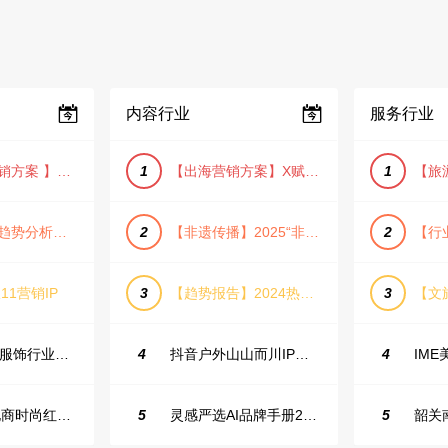
内容行业
服务行业
【小红书营销方案 】2025小红书节日大促节点大促IP营销方案
1
【出海营销方案】X赋能全球决策链成就中国科技品牌2025年营销方案（PDF格式）
1
【宠物消费趋势分析方案】2025年宠物市场消费报告（创意风/橙色风/数据驱动）
2
【非遗传播】2025“非遗融入现代生活”互联网平台助力非遗传播与消费专题报告（PDF格式）
2
11营销IP
3
【趋势报告】2024热议话题人群新趋势分析
3
23年小红书服饰行业蒲公英投放指南
4
抖音户外山山而川IP整合营销方案
4
2025抖音电商时尚红人之书
5
灵感严选AI品牌手册2025_9.0（下载原件更清晰）
5