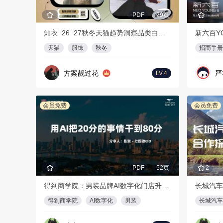
PDF
29页
知衣_26_27秋冬天猫趋势洞察品类白皮书
新六百Y
天猫
服饰
秋冬
招商手册
方案靓过花
严
LV.4
会员免费
会员免费
PDF
52页
2
得到商学院：男装品牌AI数字化门店升级方案
长城汽车
得到商学院
AI数字化
男装
长城汽车