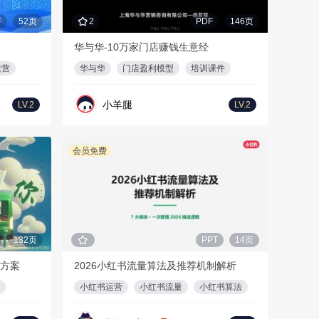
F
52页
2
PDF
146页
华与华-10万家门店赚钱生意经
运营
华与华
门店盈利模型
培训课件
小羊腿
LV.2
LV.2
会员免费
132页
PPT
14页
目方案
2026小红书流量算法及推荐机制解析
小红书运营
小红书流量
小红书算法