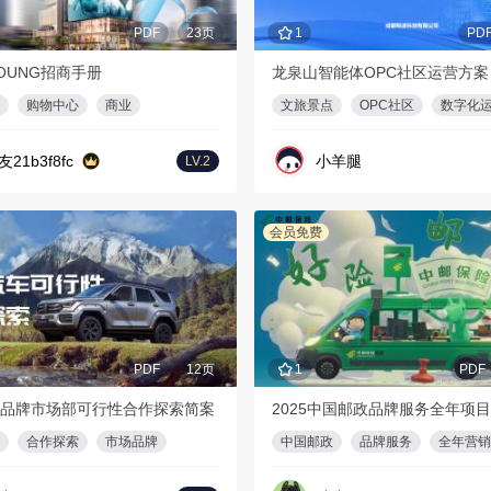
PDF
23页
1
PD
OUNG招商手册
龙泉山智能体OPC社区运营方案
购物中心
商业
文旅景点
OPC社区
数字化
友21b3f8fc
小羊腿
LV.2
会员免费
PDF
12页
1
PDF
品牌市场部可行性合作探索简案
2025中国邮政品牌服务全年项
合作探索
市场品牌
中国邮政
品牌服务
全年营销