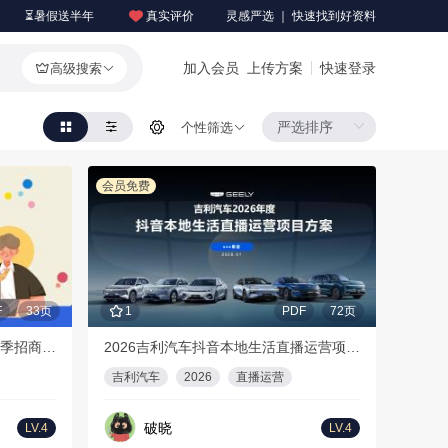
⏳暑假送半年
真实评价
灵感严选 ｜ 快速找到好资料
加入会员
上传方案
快速登录
高级搜索
个性筛选
会员免费
F
33页
1
PDF
72页
【更新版】2026年哔哩哔哩招聘季招商通案
2026吉利汽车抖音本地生活直播运营项目方案
吉利汽车
2026
直播运营
破晓
LV.4
LV.4