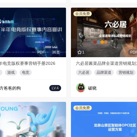
会员免费
PDF
36页
1
PD
年电竞版权赛事营销手册2026
六必居酱菜品牌全渠道营销规划
游戏
电竞
六必居
品牌渠道
营销规划
方爸爸的狗
破晓
LV.4
会员免费