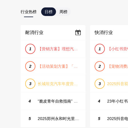
行业热榜
日榜
周榜
耐消行业
快消行业
1
【营销方案】理想汽车车主露营户外旅行保客活动策划方案
1
2
【活动策划方案】「团圆盛景」趣味中秋游园会活动策划方案
2
3
长城坦克汽车年度营销活动方案
3
2025抖音双
4
“脆皮青年自救指南” 五一城市解压生活节活动策划案
4
5
2025郑州永和时光里高校街舞大赛活动策划方案
5