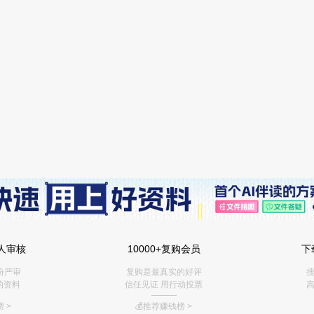
人审核
10000+复购会员
下
份严审
复购是最真实的好评
搜
的资料
信任见证 用行动投票
高
———
 >
💰推荐赚钱榜
>