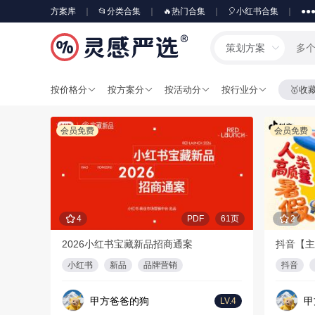
方案库
📂分类合集
🔥热门合集
🎈小红书合集
●●
策划方案
按价格分
按方案分
按活动分
按行业分
🥇收
会员免费
会员免费
4
PDF
61页
2
2026小红书宝藏新品招商通案
抖音【主
小红书
新品
品牌营销
抖音
甲方爸爸的狗
甲
LV.4