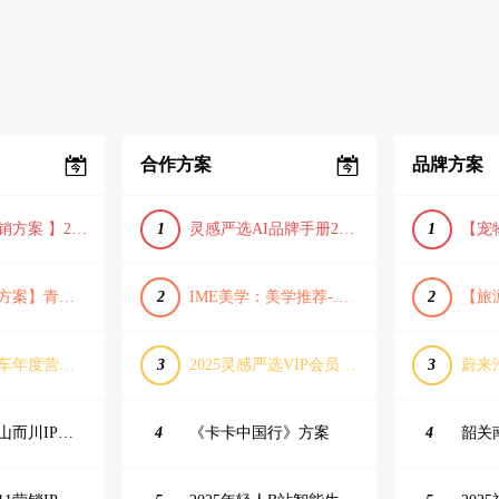
合作方案
品牌方案
【小红书营销方案 】2025小红书节日大促节点大促IP营销方案
1
灵感严选AI品牌手册2025_9.0（下载原件更清晰）
1
【旅游推广方案】青岛城市活力与山海魅力旅游推广方案（PPT格式）
2
IME美学：美学推荐-飞猪旅行春节营销通案
2
长城坦克汽车年度营销活动方案
3
2025灵感严选VIP会员手册【向团队介绍/采购报销用】
3
抖音户外山山而川IP整合营销方案
4
《卡卡中国行》方案
4