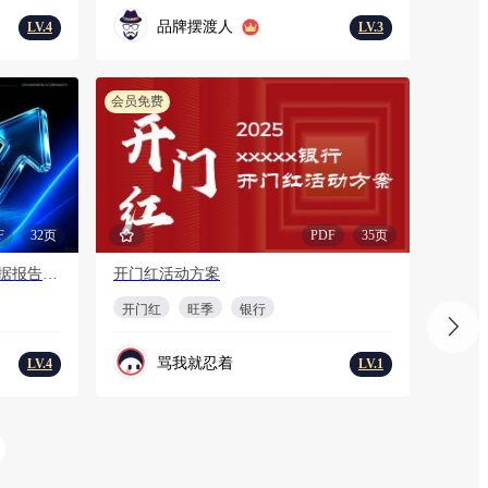
品牌摆渡人
LV.4
LV.3
会员免费
F
32页
PDF
35页
2026年上半年海外短剧及AI剧数据报告-DataEye
开门红活动方案
开门红
旺季
银行
骂我就忍着
LV.4
LV.1