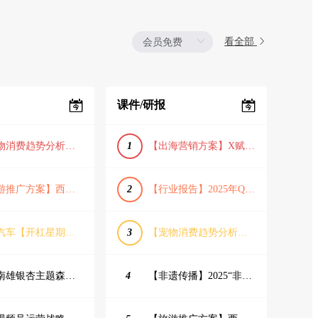
看全部
课件/研报
【宠物消费趋势分析方案】2025年宠物市场消费报告（创意风/橙色风/数据驱动）
1
【出海营销方案】X赋能全球决策链成就中国科技品牌2025年营销方案（PDF格式）
【旅游推广方案】西安城市旅游介绍PPT（古风/文化/历史）
2
【行业报告】2025年Q1证券行业薪酬趋势分析
蔚来汽车【开杠星期三】栏目brief
3
【宠物消费趋势分析方案】2025年宠物市场消费报告（创意风/橙色风/数据驱动）
韶关南雄银杏主题森林公园总体设计概念规划方案
4
【非遗传播】2025“非遗融入现代生活”互联网平台助力非遗传播与消费专题报告（PDF格式）