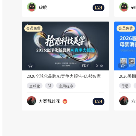
破晓
破
LV.4
会员免费
会员免费
PDF
54页
2026全球化品牌AI竞争力报告-亿邦智库
AI
全球化
应用程序
母婴
方案靓过花
方
LV.4