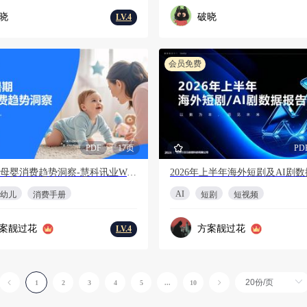
晓
破晓
LV.4
会员免费
PDF
17页
PD
2026暑期母婴消费趋势洞察-慧科讯业Wisers
AI
幼儿
消费手册
短剧
短视频
案靓过花
方案靓过花
LV.4
1
2
3
4
5
...
10