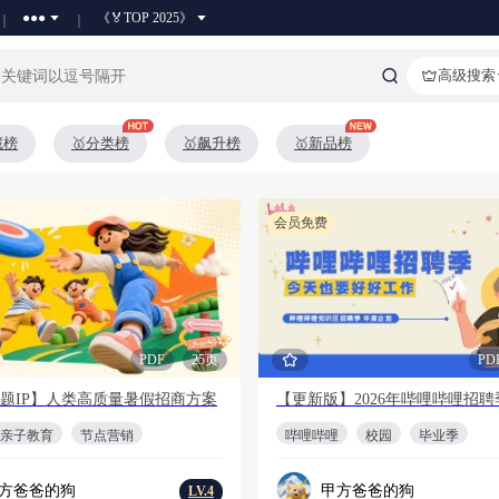
●●●
《🏅TOP 2025》
高级搜索
藏榜
🥇分类榜
🥇飙升榜
🥇新品榜
会员免费
PDF
25页
PD
题IP】人类高质量暑假招商方案
亲子教育
节点营销
哔哩哔哩
校园
毕业季
方爸爸的狗
甲方爸爸的狗
LV.4