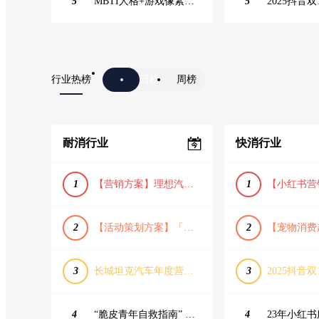
5
MBTI人格+游戏像素风主题企业年会
5
2025抖音双
行业热榜
日榜
周榜
耐消行业
快消行业
1
【营销方案】理想汽车车主露营户外旅行保客活动策划方案
1
2
【活动策划方案】「团圆盛景」趣味中秋游园会活动策划方案
2
3
长城坦克汽车年度营销活动方案
3
2025抖音双
4
“脆皮青年自救指南” 五一城市解压生活节活动策划案
4