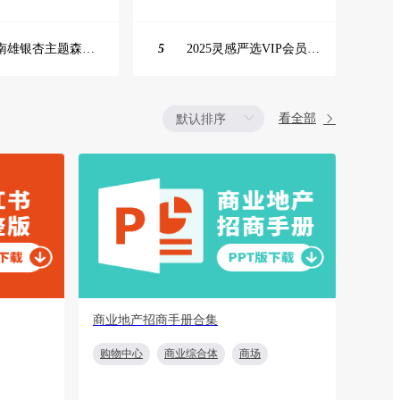
韶关南雄银杏主题森林公园总体设计概念规划方案
5
2025灵感严选VIP会员手册【向团队介绍/采购报销用】
看全部
商业地产招商手册合集
活动
购物中心
商业综合体
商场
音乐