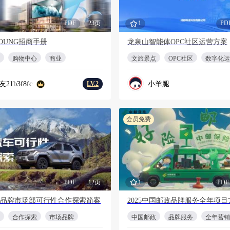
PDF
23页
1
PD
OUNG招商手册
龙泉山智能体OPC社区运营方案
购物中心
商业
文旅景点
OPC社区
数字化运
21b3f8fc
小羊腿
LV.2
会员免费
PDF
12页
1
PDF
品牌市场部可行性合作探索简案
2025中国邮政品牌服务全年项目
合作探索
市场品牌
中国邮政
品牌服务
全年营销