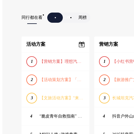
同行都在看
日榜
周榜
活动方案
营销方案
1
【营销方案】理想汽车车主露营户外旅行保客活动策划方案
1
2
【活动策划方案】「团圆盛景」趣味中秋游园会活动策划方案
2
3
【文旅活动方案】“来和月亮撞个满怀”文旅景区中秋露营音乐会团建拓展方案
3
4
“脆皮青年自救指南” 五一城市解压生活节活动策划案
4