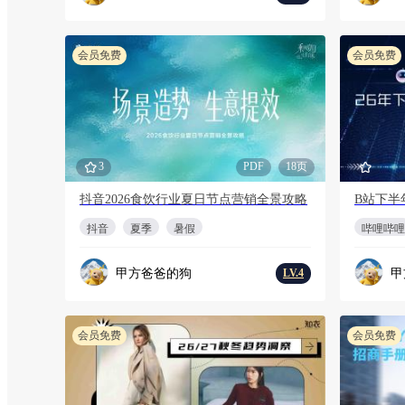
会员免费
会员免费
3
PDF
18页
抖音2026食饮行业夏日节点营销全景攻略
B站下半
抖音
夏季
暑假
哔哩哔哩
甲方爸爸的狗
甲
LV.4
会员免费
会员免费