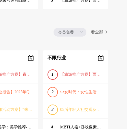
2025视频号运营战略：数据驱动增长全景指南
5
【旅游推广方案】西安城市旅游介绍PPT（古风/文化/历史）
看全部
不限行业
【旅游推广方案】青岛城市活力与山海魅力旅游推广方案（PPT格式）
1
【旅游推广方案】西安城市旅游介绍PPT（古风/文化/历史）
【行业报告】2025年Q1证券行业薪酬趋势分析
2
中女时代：女性生活方式及消费洞察
【文旅活动方案】“来和月亮撞个满怀”文旅景区中秋露营音乐会团建拓展方案
3
05后年轻人社交观及行为研究2025
IME美学：美学推荐-飞猪旅行春节营销通案
4
MBTI人格+游戏像素风主题企业年会