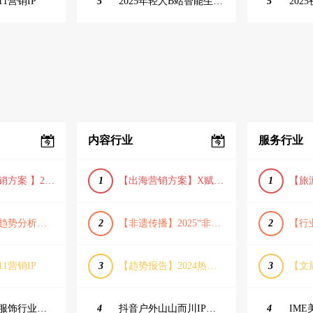
11营销IP
5
2025年轻人B站智能生活家趋势报告
5
内容行业
服务行业
【小红书营销方案 】2025小红书节日大促节点大促IP营销方案
1
【出海营销方案】X赋能全球决策链成就中国科技品牌2025年营销方案（PDF格式）
1
【宠物消费趋势分析方案】2025年宠物市场消费报告（创意风/橙色风/数据驱动）
2
【非遗传播】2025“非遗融入现代生活”互联网平台助力非遗传播与消费专题报告（PDF格式）
2
11营销IP
3
【趋势报告】2024热议话题人群新趋势分析
3
23年小红书服饰行业蒲公英投放指南
4
抖音户外山山而川IP整合营销方案
4