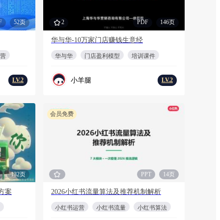
F
52页
2
PDF
146页
华与华-10万家门店赚钱生意经
营
华与华
门店盈利模型
培训课件
小羊腿
LV.2
LV.2
会员免费
132页
PPT
14页
方案
2026小红书流量算法及推荐机制解析
小红书运营
小红书流量
小红书算法