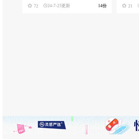
24-7-23更新
14份
72
21