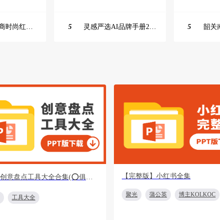
2025抖音电商时尚红人之书
5
灵感严选AI品牌手册2025_9.0（下载原件更清晰）
5
【完整版】小红书全集
【重磅】创意盘点工具大全合集(⭕️俱乐部会员专享免费下载)
聚光
蒲公英
博主KOLKOC
工具大全