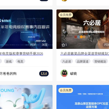
会员免费
PDF
36页
1
PD
年电竞版权赛事营销手册2026
六必居酱菜品牌全渠道营销规划
游戏
电竞
六必居
品牌渠道
营销规划
方爸爸的狗
破晓
LV.4
会员免费