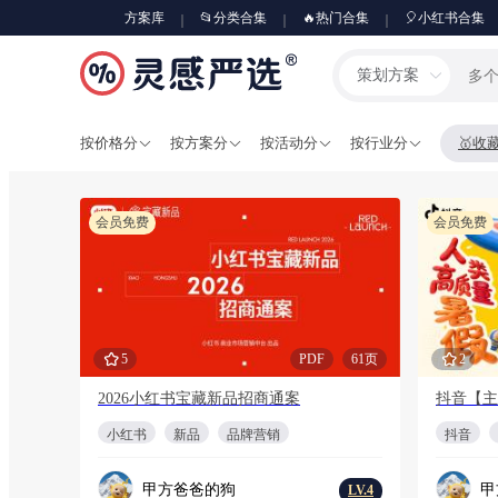
方案库
📂分类合集
🔥热门合集
🎈小红书合集
策划方案
按价格分
按方案分
按活动分
按行业分
🥇收
会员免费
会员免费
5
PDF
61页
2
2026小红书宝藏新品招商通案
抖音【主
小红书
新品
品牌营销
抖音
甲方爸爸的狗
甲
LV.4