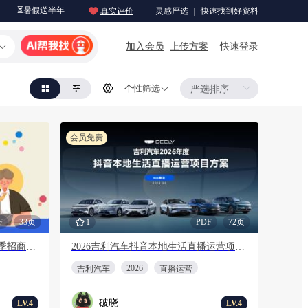
⏳暑假送半年
真实评价
灵感严选 ｜ 快速找到好资料
加入会员
上传方案
快速登录
个性筛选
会员免费
F
33页
1
PDF
72页
【更新版】2026年哔哩哔哩招聘季招商通案
2026吉利汽车抖音本地生活直播运营项目方案
2026
吉利汽车
直播运营
破晓
LV.4
LV.4