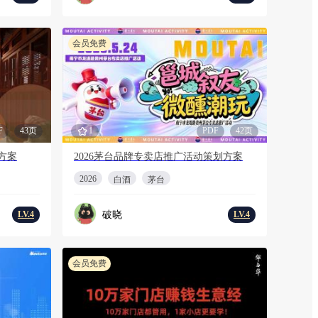
会员免费
F
43页
1
PDF
42页
方案
2026茅台品牌专卖店推广活动策划方案
2026
白酒
茅台
破晓
LV.4
LV.4
会员免费