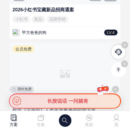
2026小红书宝藏新品招商通案
小红书
新品
品牌营销
甲方爸爸的狗
LV.4
会员免费
限时免费
25页
PDF
3
长按说话 一问就有
抖音【主题IP】人类高质量暑假招商方案
需
供
发布需求
发布资源
抖音
亲子教育
节点营销
方案
合集
奖励
我