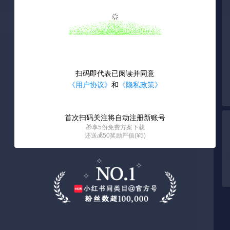
扫码即代表已阅读并同意
《用户协议》
和
《隐私政策》
首次扫码关注将自动注册新账号
🎁享5份免费方案下载
还送💰50奖励严值(¥5)