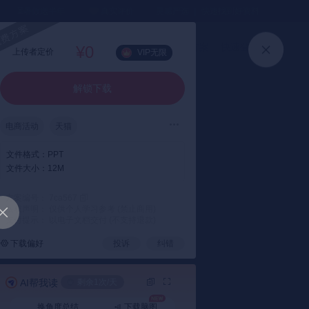
⏳暑假送半年
真实评价
灵感严选 ｜ 快速找到好资料
加入会员
上传方案
快速登录
¥0
上传者定价
VIP无限
解锁下载
电商活动
天猫
文件格式：
PPT
文件大小：
12M
方案编号： 7ca567
版权声明： 仅供个人学习参考 (禁止商用)
支付提示： 以电子文档交付 (不支持退款)
下载偏好
投诉
纠错
AI帮我读
剩余1次/天
换角度总结
下载脑图