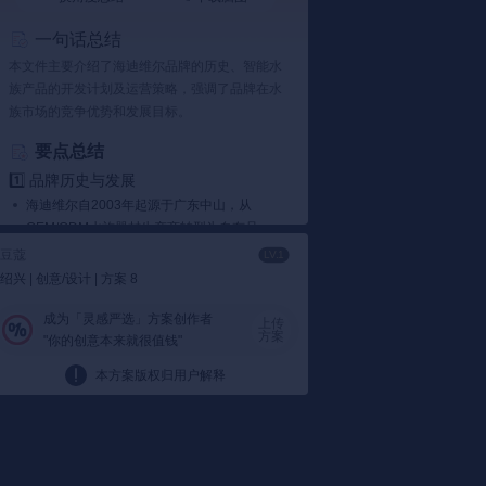
一句话总结
本文件主要介绍了海迪维尔品牌的历史、智能水
加载失
族产品的开发计划及运营策略，强调了品牌在水
族市场的竞争优势和发展目标。
要点总结
1️⃣ 品牌历史与发展
海迪维尔自2003年起源于广东中山，从
OEM/ODM水族器材生产商转型为自有品
牌，专注于智能水族设备。
品牌历史部分提
豆蔻
LV.1
到...
绍兴 | 创意/设计 | 方案 8
2005年成为首家将欧美水族文化引入中国的
公司，并持续加大技术研发投入。
成为「灵感严选」方案创作者
文件显
上传
方案
"你的创意本来就很值钱"
示...
2️⃣ 产品与技术优势
本方案版权归用户解释
海迪维尔推出智能补水器、智能投食机、智
能净水机等产品，具备低压直流变频核心技
术。
例如...
拥有小型水泵制造技术和100档低压变频技