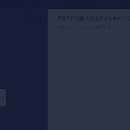
方案库
📂分类合集
🔥热门合集
🎈小红书合集
●●
最新天猫品牌入驻运营计划书PPT-
策划方案
电商平台 | 公司简介/品牌手册