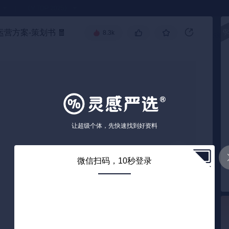
●
《🏅TOP 2025》
运营方案-策划书
🧧
8.3k
高级搜索
让超级个体，先快速找到好资料
微信扫码，10秒登录
0
/ 48