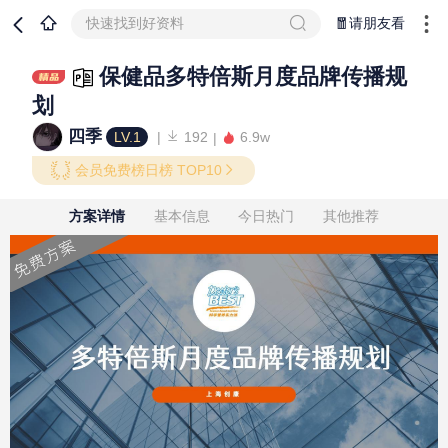
快速找到好资料
🧧请朋友看
保健品多特倍斯月度品牌传播规
划
四季
LV.1
192
6.9w
会员免费榜日榜 TOP10
方案详情
基本信息
今日热门
其他推荐