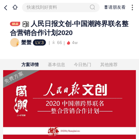
快速找到好资料
🧧请朋友看
人民日报文创-中国潮跨界联名整
合营销合作计划2020
蟹蟹
LV.3
66
4w
方案详情
基本信息
今日热门
其他推荐