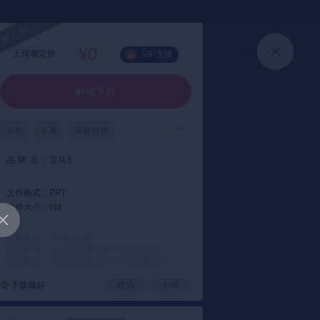
⏳暑假送半年
真实评价
灵感严选 ｜ 快速找到好资料
加入会员
上传方案
快速登录
¥0
上传者定价
VIP无限
解锁下载
上市
车展
话题炒作
品
牌
方：
宝马3
文件格式：
PPT
文件大小：
0M
方案编号： 779630
版权声明： 仅供个人学习参考 (禁止商用)
支付提示： 以电子文档交付 (不支持退款)
下载偏好
投诉
纠错