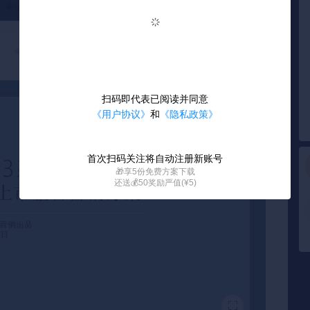
扫码即代表已阅读并同意
《用户协议》
和
《隐私政策》
首次扫码关注将自动注册新账号
🎁享5份免费方案下载
还送💰50奖励严值(¥5)