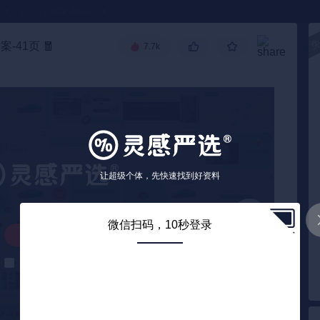
●
《🏅TOP 2025》
案-41页
🧧
7.7k
高级搜索
让超级个体，先快速找到好资料
微信扫码，10秒登录
解锁下载
解锁后自动下载
0
/ 40