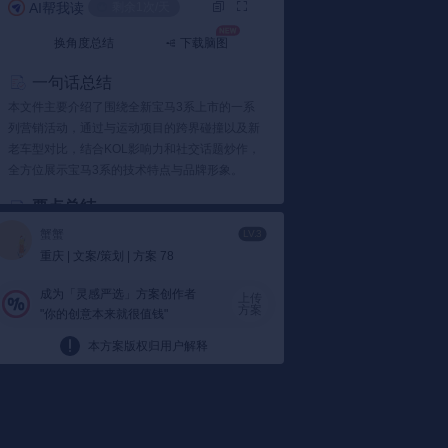
AI帮我读
剩余1次/天
换角度总结
下载脑图
一句话总结
本文件主要介绍了围绕全新宝马3系上市的一系
列营销活动，通过与运动项目的跨界碰撞以及新
老车型对比，结合KOL影响力和社交话题炒作，
全方位展示宝马3系的技术特点与品牌形象。
要点总结
1️⃣ 营销活动概述
蟹蟹
LV.3
重庆 | 文案/策划 | 方案 78
跨界碰撞：
宝马3系通过与水上摩托、冲
浪、跑酷等运动项目进行跨界碰撞，展示运
成为「灵感严选」方案创作者
动豪华特性。
上传
方案
"你的创意本来就很值钱"
通过文件可以看到，宝马3系在营销过程中融
入了年轻人喜闻乐见的运动元素，加深了消
本方案版权归用户解释
费者的品牌印象。
2️⃣ KOL影响力应用
KOL传播：
借助刘语熙、韩路等知名人士的
影响力，通过微博直播等形式引爆关注，增