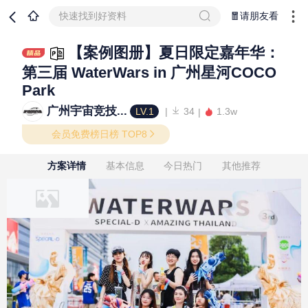
快速找到好资料
🧧请朋友看
【案例图册】夏日限定嘉年华：
第三届 WaterWars in 广州星河COCO
Park
广州宇宙竞技...
LV.1
34
1.3w
会员免费榜日榜 TOP8
方案详情
基本信息
今日热门
其他推荐