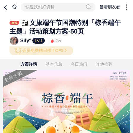
快速找到好资料
🧧请朋友看
文旅端午节国潮特别「棕香端午
主题」活动策划方案-50页
Sily°
LV.1
2w
会员免费榜日榜 TOP9
方案详情
基本信息
今日热门
其他推荐