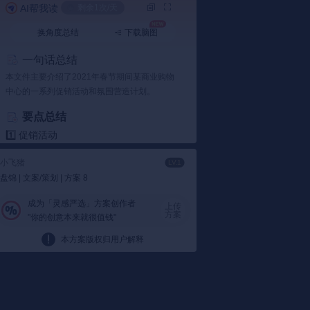
AI帮我读
剩余1次/天
换角度总结
下载脑图
失败
加载失败
一句话总结
本文件主要介绍了2021年春节期间某商业购物
中心的一系列促销活动和氛围营造计划。
要点总结
1️⃣ 促销活动
促销活动：
购物中心推出了多种促销手段，
小飞猪
LV.1
包括满额赠送年货、会员积分兑换抵用券、
盘锦 | 文案/策划 | 方案 8
全场折扣等。例如，会员全场单笔消费满
2021元可获赠100元无门槛券，满2888元则
成为「灵感严选」方案创作者
上传
赠送四特东方韵。
方案
"你的创意本来就很值钱"
以大年新衣节为例：
大年新衣节期间，全场
冬装低至2折，鞋服包满1000减400，进一步
本方案版权归用户解释
刺激了消费者的购物欲望。
2️⃣ 年味活动
民俗文化：
为增强“年”味，购物中心组织了
多项民俗文化活动，如寻找民间艺人表演、