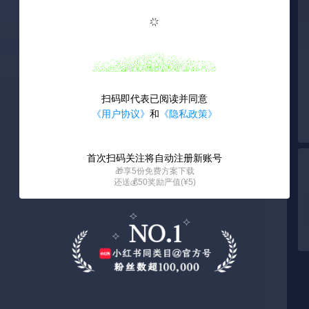
加载失败
加载失败
加载
1 / 27
扫码即代表已阅读并同意
《用户协议》
和
《隐私政策》
首次扫码关注将自动注册新账号
🎁享5份免费方案下载
还送💰50奖励严值(¥5)