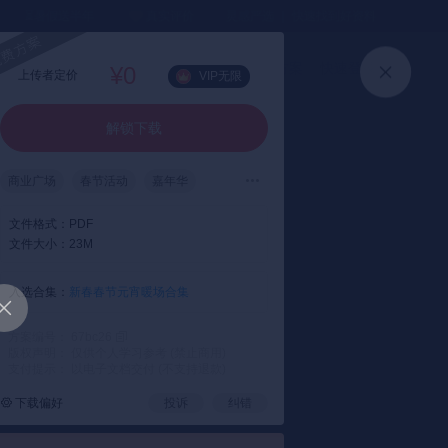
⏳暑假送半年
真实评价
灵感严选 ｜ 快速找到好资料
加入会员
上传方案
快速登录
¥0
上传者定价
VIP无限
解锁下载
商业广场
春节活动
嘉年华
开门红活动
元旦
春节
文件格式：
PDF
元宵节
文件大小：
23M
入选合集：
新春春节元宵暖场合集
方案编号： 67bc26
版权声明： 仅供个人学习参考 (禁止商用)
支付提示： 以电子文档交付 (不支持退款)
下载偏好
投诉
纠错