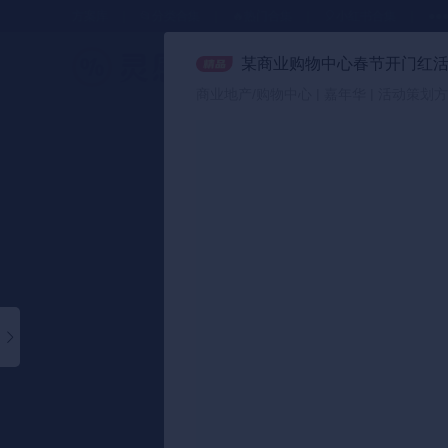
方案库
📂分类合集
🔥热门合集
🎈小红书合集
●●
某商业购物中心春节开门红
策划方案
商业地产/购物中心 | 嘉年华 | 活动策划