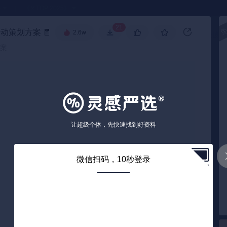
●
《🏅TOP 2025》
21
活动策划方案
🧧
2.6w
高级搜索
方案
让超级个体，先快速找到好资料
加载失败
微信扫码，10秒登录
0
/ 27