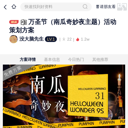
快速找到好资料
🧧请朋友看
万圣节（南瓜奇妙夜主题）活动
策划方案
没大脑先生
LV.1
22
1.2w
方案详情
基本信息
今日热门
其他推荐