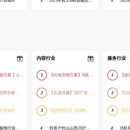
11营销IP
5
2025年轻人B站智能生活家趋势报告
5
内容行业
服务行业
【小红书营销方案 】2025小红书节日大促节点大促IP营销方案
1
【出海营销方案】X赋能全球决策链成就中国科技品牌2025年营销方案（PDF格式）
1
【宠物消费趋势分析方案】2025年宠物市场消费报告（创意风/橙色风/数据驱动）
2
【非遗传播】2025“非遗融入现代生活”互联网平台助力非遗传播与消费专题报告（PDF格式）
2
11营销IP
3
【趋势报告】2024热议话题人群新趋势分析
3
23年小红书服饰行业蒲公英投放指南
4
抖音户外山山而川IP整合营销方案
4