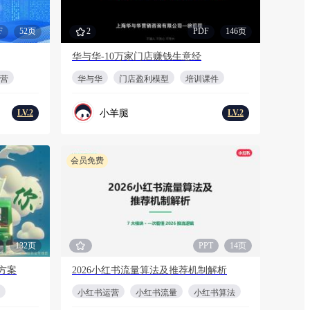
F
52页
2
PDF
146页
华与华-10万家门店赚钱生意经
营
华与华
门店盈利模型
培训课件
小羊腿
LV.2
LV.2
会员免费
132页
PPT
14页
方案
2026小红书流量算法及推荐机制解析
小红书运营
小红书流量
小红书算法