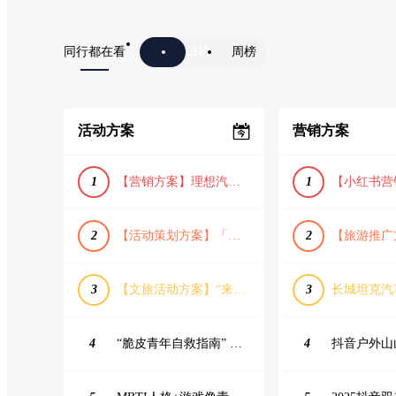
同行都在看
日榜
周榜
活动方案
营销方案
1
【营销方案】理想汽车车主露营户外旅行保客活动策划方案
1
2
【活动策划方案】「团圆盛景」趣味中秋游园会活动策划方案
2
3
【文旅活动方案】“来和月亮撞个满怀”文旅景区中秋露营音乐会团建拓展方案
3
4
“脆皮青年自救指南” 五一城市解压生活节活动策划案
4