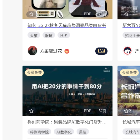
PDF
29页
知衣_26_27秋冬天猫趋势洞察品类白皮书
新六百Y
天猫
服饰
秋冬
招商手册
方案靓过花
严友
LV.4
会员免费
会员免费
PDF
52页
2
得到商学院：男装品牌AI数字化门店升级方案
长城汽车
得到商学院
AI数字化
男装
长城汽车