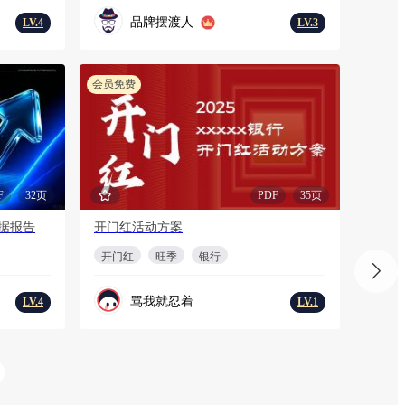
品牌摆渡人
LV.4
LV.3
会员免费
F
32页
PDF
35页
2026年上半年海外短剧及AI剧数据报告-DataEye
开门红活动方案
开门红
旺季
银行
骂我就忍着
LV.4
LV.1