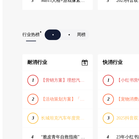
5
MBTI人格+游戏像素风主题企业年会
5
2025抖音双
行业热榜
日榜
周榜
耐消行业
快消行业
1
【营销方案】理想汽车车主露营户外旅行保客活动策划方案
1
2
【活动策划方案】「团圆盛景」趣味中秋游园会活动策划方案
2
3
长城坦克汽车年度营销活动方案
3
2025抖音双
4
“脆皮青年自救指南” 五一城市解压生活节活动策划案
4