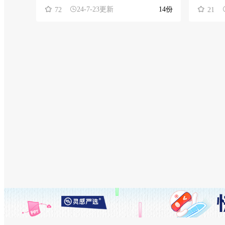
24-7-23更新
14份
72
21