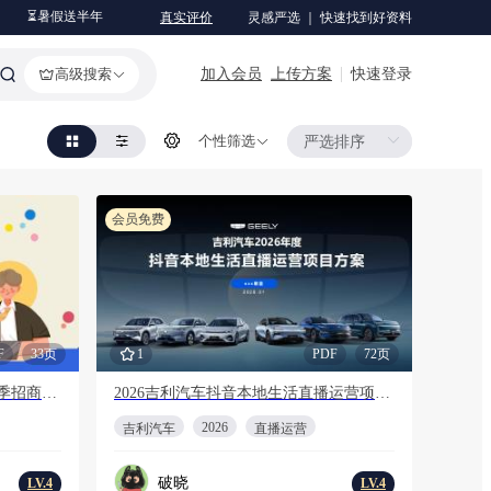
⏳暑假送半年
真实评价
灵感严选 ｜ 快速找到好资料
加入会员
上传方案
快速登录
高级搜索
个性筛选
会员免费
F
33页
1
PDF
72页
【更新版】2026年哔哩哔哩招聘季招商通案
2026吉利汽车抖音本地生活直播运营项目方案
2026
吉利汽车
直播运营
破晓
LV.4
LV.4