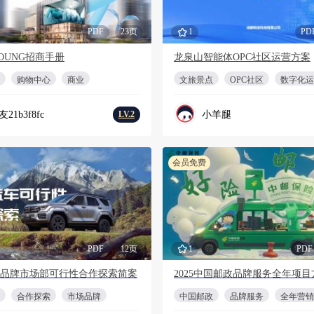
PDF
23页
1
PD
OUNG招商手册
龙泉山智能体OPC社区运营方案
购物中心
商业
文旅景点
OPC社区
数字化运
21b3f8fc
小羊腿
LV.2
会员免费
PDF
12页
1
PDF
品牌市场部可行性合作探索简案
2025中国邮政品牌服务全年项目
合作探索
市场品牌
中国邮政
品牌服务
全年营销