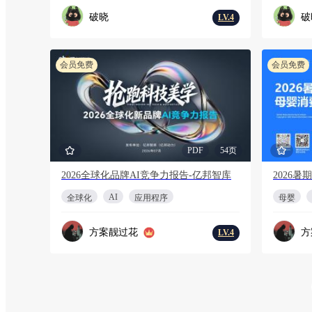
破晓
破
LV.4
会员免费
会员免费
PDF
54页
2026全球化品牌AI竞争力报告-亿邦智库
AI
全球化
应用程序
母婴
方案靓过花
方
LV.4