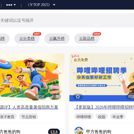
●●●
《🏅TOP 2025》
藏榜
🥇分类榜
🥇飙升榜
🥇新品榜
会员免费
PDF
25页
PD
题IP】人类高质量暑假招商方案
亲子教育
节点营销
哔哩哔哩
校园
毕业季
方爸爸的狗
甲方爸爸的狗
LV.4