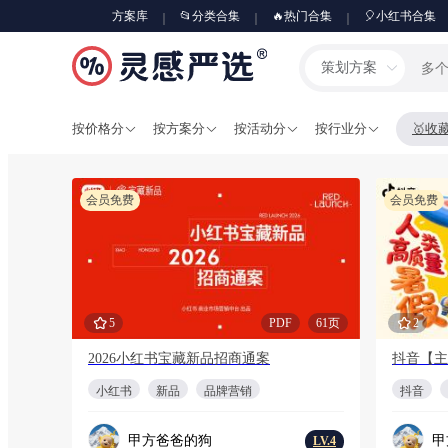
方案库
📂分类合集
🔥热门合集
🎈小红书合集
策划方案
按价格分
按方案分
按活动分
按行业分
🥇收
会员免费
会员免费
5
PDF
61页
2
2026小红书宝藏新品招商通案
抖音【主
小红书
新品
品牌营销
抖音
甲方爸爸的狗
甲
LV.4