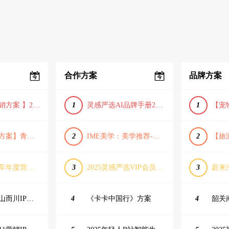
合作方案
品牌方案
【小红书营销方案 】2025小红书节日大促节点大促IP营销方案
1
灵感严选AI品牌手册2025_9.0（下载原件更清晰）
1
【旅游推广方案】青岛城市活力与山海魅力旅游推广方案（PPT格式）
2
IME美学：美学推荐-飞猪旅行春节营销通案
2
长城坦克汽车年度营销活动方案
3
2025灵感严选VIP会员手册【向团队介绍/采购报销用】
3
抖音户外山山而川IP整合营销方案
4
《卡卡中国行》方案
4