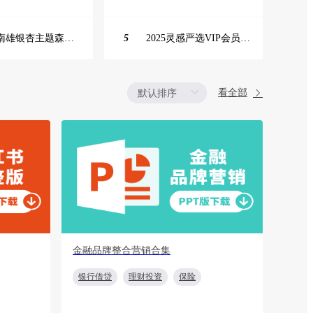
韶关南雄银杏主题森林公园总体设计概念规划方案
5
2025灵感严选VIP会员手册【向团队介绍/采购报销用】
看全部
金融品牌整合营销合集
行业
银行借贷
理财投资
保险
汽车