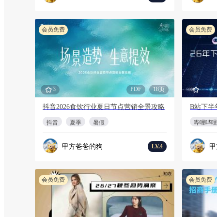
会员免费
会员免费
3
PDF
18页
抖音2026食饮行业夏日节点营销全景攻略
B站下半
抖音
夏季
暑假
哔哩哔哩
甲方爸爸的狗
甲
LV.4
会员免费
会员免费