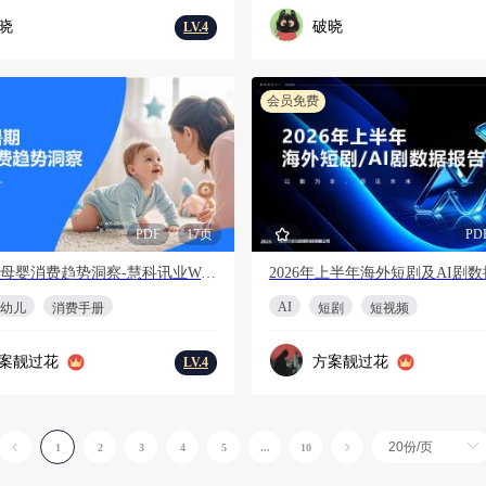
晓
破晓
LV.4
会员免费
PDF
17页
PD
2026暑期母婴消费趋势洞察-慧科讯业Wisers
AI
幼儿
消费手册
短剧
短视频
案靓过花
方案靓过花
LV.4
1
2
3
4
5
...
10