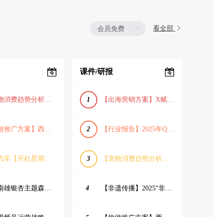
看全部
课件/研报
【宠物消费趋势分析方案】2025年宠物市场消费报告（创意风/橙色风/数据驱动）
1
【出海营销方案】X赋能全球决策链成就中国科技品牌2025年营销方案（PDF格式）
【旅游推广方案】西安城市旅游介绍PPT（古风/文化/历史）
2
【行业报告】2025年Q1证券行业薪酬趋势分析
蔚来汽车【开杠星期三】栏目brief
3
【宠物消费趋势分析方案】2025年宠物市场消费报告（创意风/橙色风/数据驱动）
韶关南雄银杏主题森林公园总体设计概念规划方案
4
【非遗传播】2025“非遗融入现代生活”互联网平台助力非遗传播与消费专题报告（PDF格式）