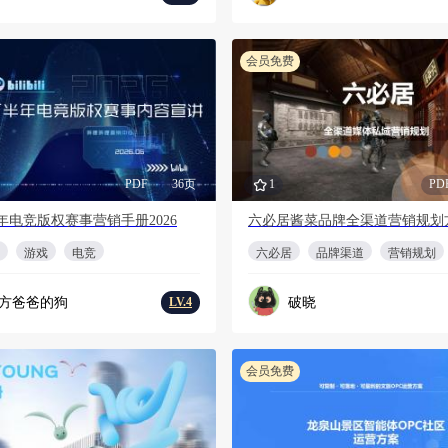
会员免费
PDF
36页
1
PD
年电竞版权赛事营销手册2026
六必居酱菜品牌全渠道营销规划
游戏
电竞
六必居
品牌渠道
营销规划
方爸爸的狗
破晓
LV.4
会员免费