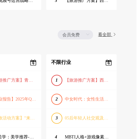
2025视频号运营战略：数据驱动增长全景指南
5
【旅游推广方案】西安城市旅游介绍PPT（古风/文化/历史）
看全部
不限行业
【旅游推广方案】青岛城市活力与山海魅力旅游推广方案（PPT格式）
1
【旅游推广方案】西安城市旅游介绍PPT（古风/文化/历史）
【行业报告】2025年Q1证券行业薪酬趋势分析
2
中女时代：女性生活方式及消费洞察
【文旅活动方案】“来和月亮撞个满怀”文旅景区中秋露营音乐会团建拓展方案
3
05后年轻人社交观及行为研究2025
IME美学：美学推荐-飞猪旅行春节营销通案
4
MBTI人格+游戏像素风主题企业年会