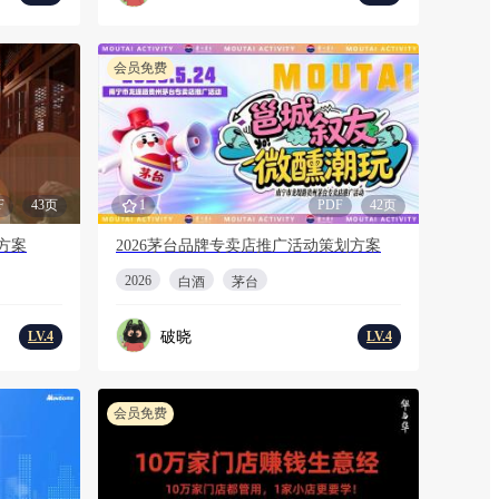
会员免费
F
43页
1
PDF
42页
方案
2026茅台品牌专卖店推广活动策划方案
2026
白酒
茅台
破晓
LV.4
LV.4
会员免费