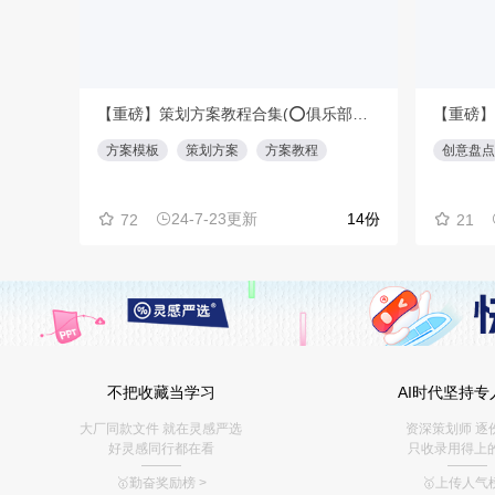
【重磅】策划方案教程合集(⭕️俱乐部会员专享免费下载)
方案模板
策划方案
方案教程
创意盘点
24-7-23更新
14份
72
21
不把收藏当学习
AI时代坚持专
大厂同款文件 就在灵感严选
资深策划师 逐
好灵感同行都在看
只收录用得上
———
———
🥇勤奋奖励榜
>
🥇上传人气榜