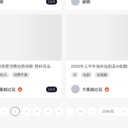
晓
破晓
LV.4
会员免费
PDF
17页
PD
2026暑期母婴消费趋势洞察-慧科讯业Wisers
幼儿
消费手册
AI
短剧
短视频
案靓过花
方案靓过花
LV.4
1
2
3
4
5
...
10