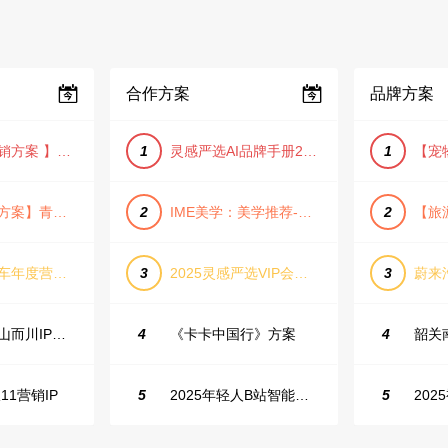
合作方案
品牌方案
【小红书营销方案 】2025小红书节日大促节点大促IP营销方案
1
灵感严选AI品牌手册2025_9.0（下载原件更清晰）
1
【旅游推广方案】青岛城市活力与山海魅力旅游推广方案（PPT格式）
2
IME美学：美学推荐-飞猪旅行春节营销通案
2
长城坦克汽车年度营销活动方案
3
2025灵感严选VIP会员手册【向团队介绍/采购报销用】
3
抖音户外山山而川IP整合营销方案
4
《卡卡中国行》方案
4
11营销IP
5
2025年轻人B站智能生活家趋势报告
5