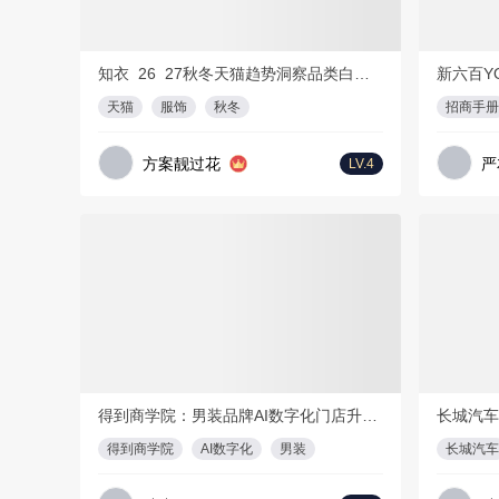
PDF
29页
知衣_26_27秋冬天猫趋势洞察品类白皮书
新六百Y
天猫
服饰
秋冬
招商手册
方案靓过花
严
LV.4
会员免费
会员免费
加载失败
PDF
52页
2
得到商学院：男装品牌AI数字化门店升级方案
长城汽车
得到商学院
AI数字化
男装
长城汽车