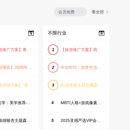
看全部
不限行业
【旅游推广方案】青岛城市活力与山海魅力旅游推广方案（PPT格式）
1
【旅游推广方案】西安城市旅游介绍PPT（古风/文化/历史）
【行业报告】2025年Q1证券行业薪酬趋势分析
2
中女时代：女性生活方式及消费洞察
【文旅活动方案】“来和月亮撞个满怀”文旅景区中秋露营音乐会团建拓展方案
3
05后年轻人社交观及行为研究2025
IME美学：美学推荐-飞猪旅行春节营销通案
4
MBTI人格+游戏像素风主题企业年会
韶关南雄银杏主题森林公园总体设计概念规划方案
5
2025灵感严选VIP会员手册【向团队介绍/采购报销用】