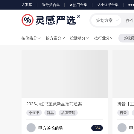
方案库
📂分类合集
🔥热门合集
🎈小红书合集
●●
策划方案
按价格分
按方案分
按活动分
按行业分
🥇收
会员免费
会员免费
4
PDF
61页
2
2026小红书宝藏新品招商通案
抖音【主
小红书
新品
品牌营销
抖音
甲方爸爸的狗
甲
LV.4