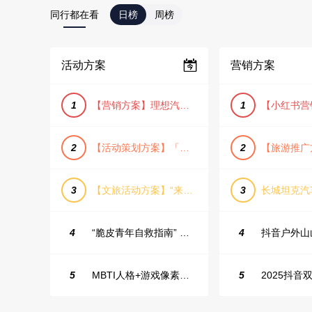
同行都在看
日榜
周榜
活动方案
营销方案
1
【营销方案】理想汽车车主露营户外旅行保客活动策划方案
1
2
【活动策划方案】「团圆盛景」趣味中秋游园会活动策划方案
2
3
【文旅活动方案】“来和月亮撞个满怀”文旅景区中秋露营音乐会团建拓展方案
3
4
“脆皮青年自救指南” 五一城市解压生活节活动策划案
4
5
MBTI人格+游戏像素风主题企业年会
5
2025抖音双