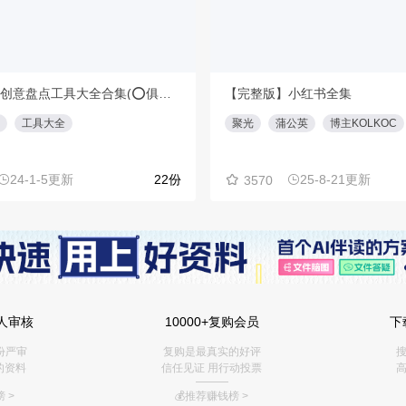
【重磅】创意盘点工具大全合集(⭕️俱乐部会员专享免费下载)
【完整版】小红书全集
工具大全
聚光
蒲公英
博主KOLKOC
24-1-5更新
22份
25-8-21更新
3570
人审核
10000+复购会员
下
份严审
复购是最真实的好评
搜
的资料
信任见证 用行动投票
高
———
 >
💰推荐赚钱榜
>