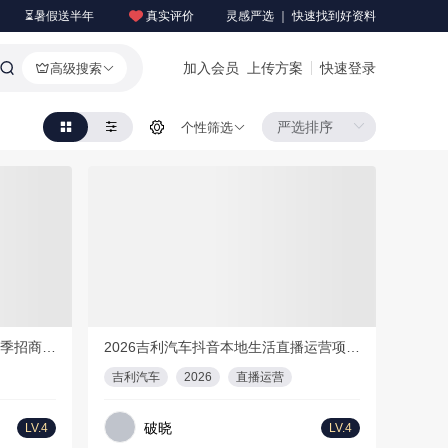
⏳暑假送半年
真实评价
灵感严选 ｜ 快速找到好资料
加入会员
上传方案
快速登录
高级搜索
个性筛选
会员免费
F
33页
1
PDF
72页
【更新版】2026年哔哩哔哩招聘季招商通案
2026吉利汽车抖音本地生活直播运营项目方案
吉利汽车
2026
直播运营
破晓
LV.4
LV.4