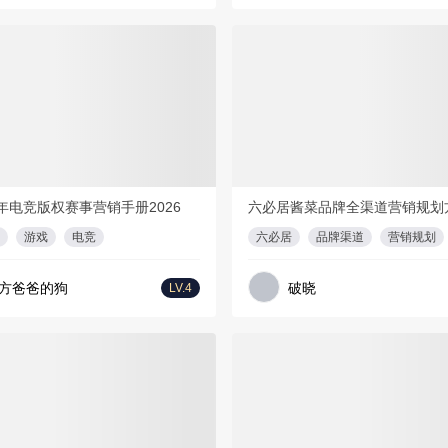
会员免费
PDF
36页
1
PD
年电竞版权赛事营销手册2026
六必居酱菜品牌全渠道营销规划
游戏
电竞
六必居
品牌渠道
营销规划
方爸爸的狗
破晓
LV.4
会员免费