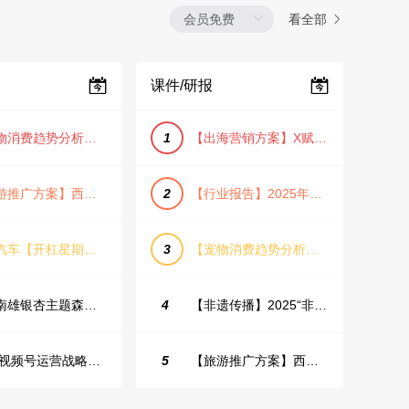
看全部
课件/研报
【宠物消费趋势分析方案】2025年宠物市场消费报告（创意风/橙色风/数据驱动）
1
【出海营销方案】X赋能全球决策链成就中国科技品牌2025年营销方案（PDF格式）
【旅游推广方案】西安城市旅游介绍PPT（古风/文化/历史）
2
【行业报告】2025年Q1证券行业薪酬趋势分析
蔚来汽车【开杠星期三】栏目brief
3
【宠物消费趋势分析方案】2025年宠物市场消费报告（创意风/橙色风/数据驱动）
韶关南雄银杏主题森林公园总体设计概念规划方案
4
【非遗传播】2025“非遗融入现代生活”互联网平台助力非遗传播与消费专题报告（PDF格式）
2025视频号运营战略：数据驱动增长全景指南
5
【旅游推广方案】西安城市旅游介绍PPT（古风/文化/历史）