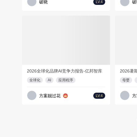
破晓
破
LV.4
会员免费
会员免费
PDF
54页
2026全球化品牌AI竞争力报告-亿邦智库
全球化
AI
应用程序
母婴
方案靓过花
方
LV.4