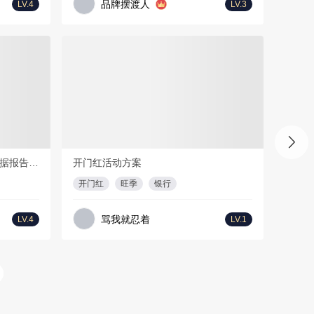
品牌摆渡人
LV.4
LV.3
会员免费
F
32页
PDF
35页
2026年上半年海外短剧及AI剧数据报告-DataEye
开门红活动方案
开门红
旺季
银行
骂我就忍着
LV.4
LV.1