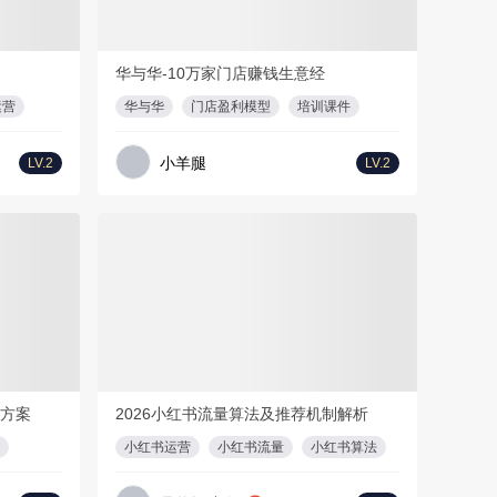
F
52页
2
PDF
146页
华与华-10万家门店赚钱生意经
运营
华与华
门店盈利模型
培训课件
小羊腿
LV.2
LV.2
会员免费
132页
PPT
14页
目方案
2026小红书流量算法及推荐机制解析
小红书运营
小红书流量
小红书算法