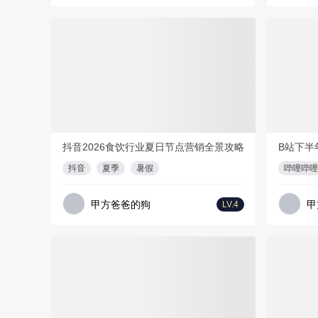
会员免费
会员免费
3
PDF
18页
抖音2026食饮行业夏日节点营销全景攻略
B站下半
抖音
夏季
暑假
哔哩哔哩
甲方爸爸的狗
甲
LV.4
会员免费
会员免费