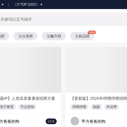
●
《🏅TOP 2025》
藏榜
🥇分类榜
🥇飙升榜
🥇新品榜
会员免费
PDF
25页
PD
题IP】人类高质量暑假招商方案
亲子教育
节点营销
哔哩哔哩
校园
毕业季
方爸爸的狗
甲方爸爸的狗
LV.4