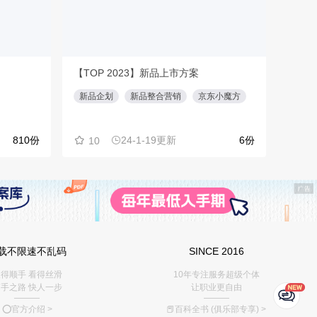
【TOP 2023】新品上市方案
文商
新品企划
新品整合营销
京东小魔方
营销
810份
24-1-19更新
6份
10
12
载不限速不乱码
SINCE 2016
得顺手 看得丝滑
10年专注服务超级个体
手之路 快人一步
让职业更自由
———
———
⭕️官方介绍
>
📕百科全书 (俱乐部专享)
>