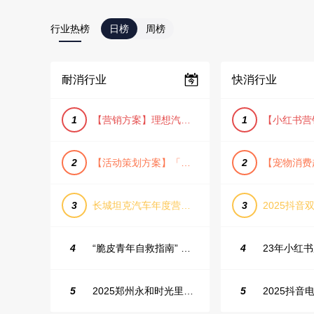
行业热榜
日榜
周榜
耐消行业
快消行业
1
【营销方案】理想汽车车主露营户外旅行保客活动策划方案
1
2
【活动策划方案】「团圆盛景」趣味中秋游园会活动策划方案
2
3
长城坦克汽车年度营销活动方案
3
2025抖音双
4
“脆皮青年自救指南” 五一城市解压生活节活动策划案
4
5
2025郑州永和时光里高校街舞大赛活动策划方案
5