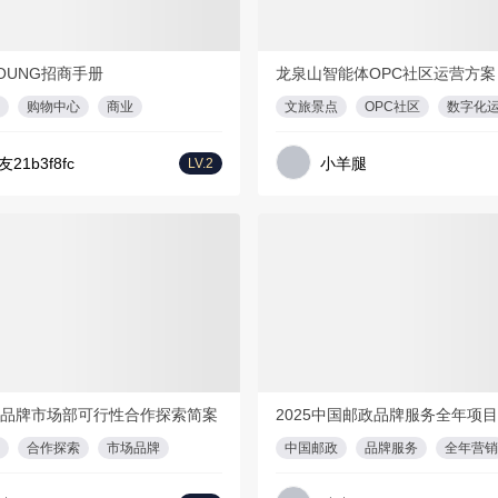
PDF
23页
1
PD
OUNG招商手册
龙泉山智能体OPC社区运营方案
购物中心
商业
文旅景点
OPC社区
数字化
友21b3f8fc
小羊腿
LV.2
会员免费
PDF
12页
1
PDF
品牌市场部可行性合作探索简案
2025中国邮政品牌服务全年项
合作探索
市场品牌
中国邮政
品牌服务
全年营销