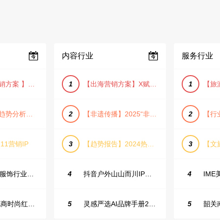
内容行业
服务行业
【小红书营销方案 】2025小红书节日大促节点大促IP营销方案
1
【出海营销方案】X赋能全球决策链成就中国科技品牌2025年营销方案（PDF格式）
1
【宠物消费趋势分析方案】2025年宠物市场消费报告（创意风/橙色风/数据驱动）
2
【非遗传播】2025“非遗融入现代生活”互联网平台助力非遗传播与消费专题报告（PDF格式）
2
11营销IP
3
【趋势报告】2024热议话题人群新趋势分析
3
23年小红书服饰行业蒲公英投放指南
4
抖音户外山山而川IP整合营销方案
4
2025抖音电商时尚红人之书
5
灵感严选AI品牌手册2025_9.0（下载原件更清晰）
5