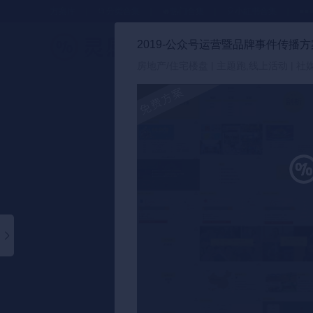
方案库
📂分类合集
🔥热门合集
🎈小红书合集
●●
2019-公众号运营暨品牌事件传播方案
策划方案
房地产/住宅楼盘 | 主题跑,线上活动 | 社