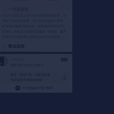
一句话总结
本文件主要汇总了多个地产集团的活动策划、品
牌推广以及市场战略，重点关注奥园地产集团
的“奥园优氧跑”系列活动、品牌形象塑造及其公
益活动，并提及了包括万达集团、碧桂园、雅居
乐地产在内的多家企业相关活动与市场表现。
要点总结
1️⃣ 奥园优氧跑活动亮点
奥园地产通过一系列“奥园优氧跑”活动，结合
Luminous
LV.1
城市特色，打造健康生活方式。
例如，在广
沈阳 | 客户/市场 | 方案 17
州、深圳等地举办跑步活动，邀请知名人士
参与，引发社交媒体关注。
成为「灵感严选」方案创作者
上传
方案
"你的创意本来就很值钱"
利用媒体矩阵炒作话题，发布相关活动文
章，并附上报名信息。
文件提到通过不同城
本方案版权归用户解释
市的活动亮点，利用媒体矩阵进行预热招
募。
2️⃣ 品牌形象与公益活动
奥园地产积极参与公益活动，提升品牌形