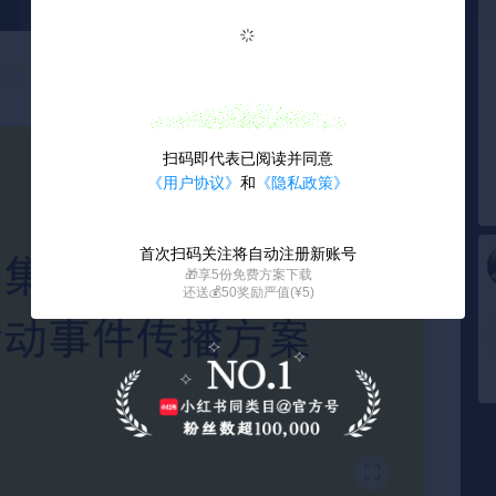
扫码即代表已阅读并同意
《用户协议》
和
《隐私政策》
首次扫码关注将自动注册新账号
🎁享5份免费方案下载
还送💰50奖励严值(¥5)