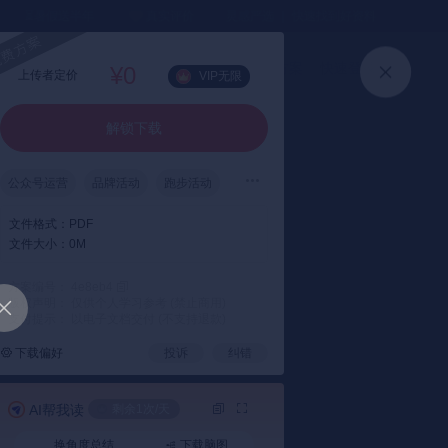
⏳暑假送半年
真实评价
灵感严选 ｜ 快速找到好资料
加入会员
上传方案
快速登录
¥0
上传者定价
VIP无限
解锁下载
公众号运营
品牌活动
跑步活动
文件格式：
PDF
文件大小：
0M
方案编号： 4e8eb4
版权声明： 仅供个人学习参考 (禁止商用)
支付提示： 以电子文档交付 (不支持退款)
下载偏好
投诉
纠错
AI帮我读
剩余1次/天
换角度总结
下载脑图