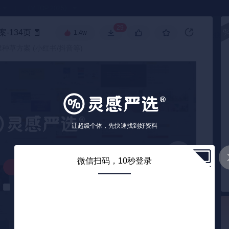
●
《🏅TOP 2025》
29
-134页
🧧
1.4w
高级搜索
媒种草方案 (小红书/抖音等)
让超级个体，先快速找到好资料
微信扫码，10秒登录
解锁下载
解锁后自动下载
0
/ 134