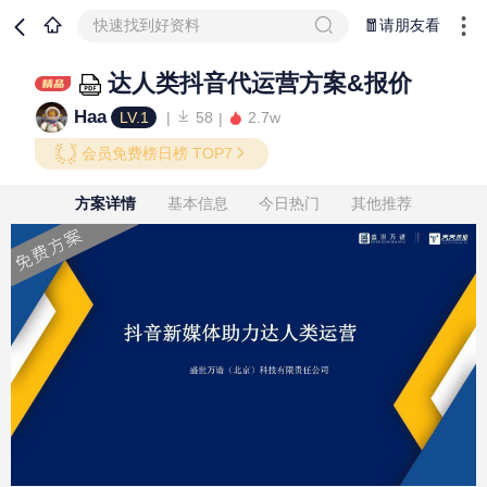
快速找到好资料
🧧请朋友看
达人类抖音代运营方案&报价
Haa
LV.1
58
2.7w
会员免费榜日榜 TOP7
方案详情
基本信息
今日热门
其他推荐