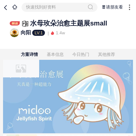
快速找到好资料
🧧请朋友看
水母玫朵治愈主题展small
向阳
LV.1
1.4w
方案详情
基本信息
今日热门
其他推荐