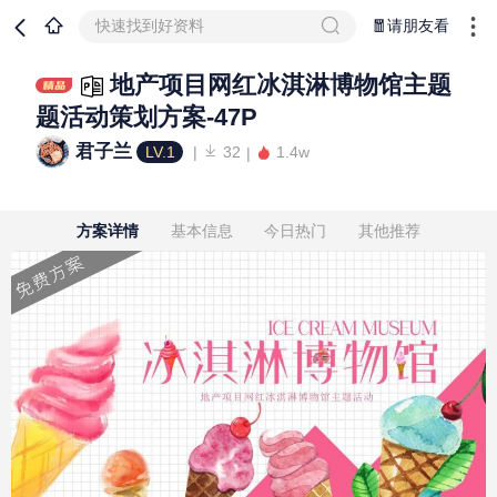
快速找到好资料
🧧请朋友看
地产项目网红冰淇淋博物馆主题
题活动策划方案-47P
君子兰
LV.1
32
1.4w
方案详情
基本信息
今日热门
其他推荐