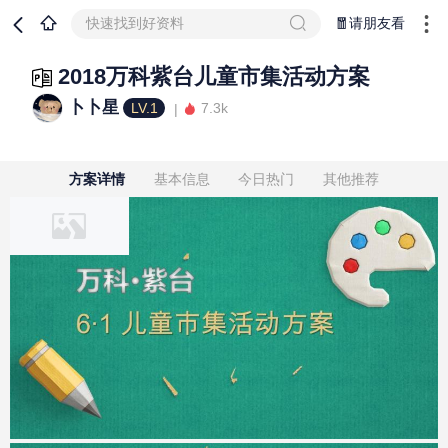
快速找到好资料
🧧请朋友看
2018万科紫台儿童市集活动方案
卜卜星
LV.1
7.3k
方案详情
基本信息
今日热门
其他推荐