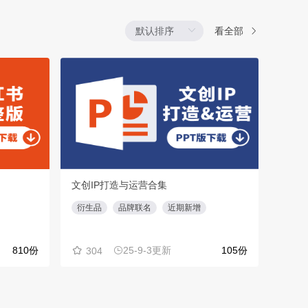
看全部
文创IP打造与运营合集
视频
衍生品
品牌联名
近期新增
社群
810份
25-9-3更新
105份
304
22