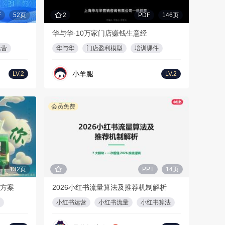
F
52页
2
PDF
146页
华与华-10万家门店赚钱生意经
运营
华与华
门店盈利模型
培训课件
小羊腿
LV.2
LV.2
会员免费
132页
PPT
14页
目方案
2026小红书流量算法及推荐机制解析
小红书运营
小红书流量
小红书算法