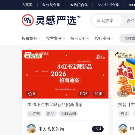
方案库
📂分类合集
🔥热门合集
🎈小红书合集
●●
策划方案
按价格分
按方案分
按活动分
按行业分
🥇收
会员免费
会员免费
6
PDF
61页
3
2026小红书宝藏新品招商通案
抖音【主
小红书
新品
品牌营销
抖音
甲方爸爸的狗
甲
LV.4