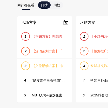
同行都在看
日榜
周榜
活动方案
营销方案
1
【营销方案】理想汽车车主露营户外旅行保客活动策划方案
1
2
【活动策划方案】「团圆盛景」趣味中秋游园会活动策划方案
2
3
【文旅活动方案】“来和月亮撞个满怀”文旅景区中秋露营音乐会团建拓展方案
3
4
“脆皮青年自救指南” 五一城市解压生活节活动策划案
4
5
MBTI人格+游戏像素风主题企业年会
5
2025抖音双