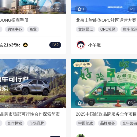
PDF
23页
1
PD
OUNG招商手册
龙泉山智能体OPC社区运营方案
购物中心
商业
文旅景点
OPC社区
数字化
友21b3f8fc
小羊腿
LV.2
会员免费
PDF
12页
1
PDF
品牌市场部可行性合作探索简案
2025中国邮政品牌服务全年项
合作探索
市场品牌
中国邮政
品牌服务
全年营销