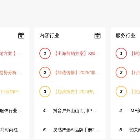
内容行业
服务行业
【小红书营销方案 】2025小红书节日大促节点大促IP营销方案
1
【出海营销方案】X赋能全球决策链成就中国科技品牌2025年营销方案（PDF格式）
1
【宠物消费趋势分析方案】2025年宠物市场消费报告（创意风/橙色风/数据驱动）
2
【非遗传播】2025“非遗融入现代生活”互联网平台助力非遗传播与消费专题报告（PDF格式）
2
11营销IP
3
【趋势报告】2024热议话题人群新趋势分析
3
23年小红书服饰行业蒲公英投放指南
4
抖音户外山山而川IP整合营销方案
4
2025抖音电商时尚红人之书
5
灵感严选AI品牌手册2025_9.0（下载原件更清晰）
5