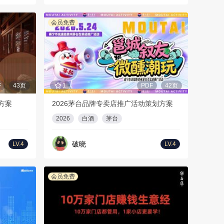
会员免费
F
43页
1
PDF
42页
方案
2026茅台品牌专卖店推广活动策划方案
2026
白酒
茅台
破晓
LV.4
LV.4
会员免费