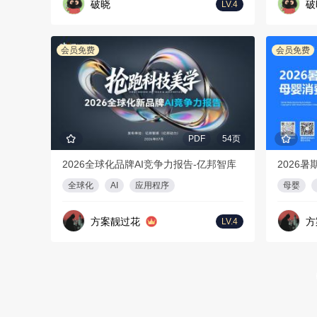
破晓
破
LV.4
会员免费
会员免费
PDF
54页
2026全球化品牌AI竞争力报告-亿邦智库
全球化
AI
应用程序
母婴
方案靓过花
方
LV.4