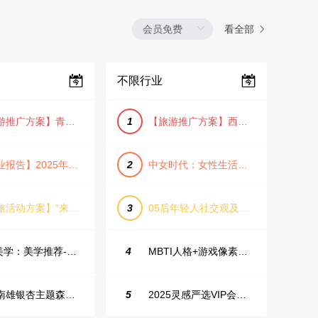
看全部
不限行业
【旅游推广方案】青岛城市活力与山海魅力旅游推广方案（PPT格式）
1
【旅游推广方案】西安城市旅游介绍PPT（古风/文化/历史）
【行业报告】2025年Q1证券行业薪酬趋势分析
2
中女时代：女性生活方式及消费洞察
【文旅活动方案】“来和月亮撞个满怀”文旅景区中秋露营音乐会团建拓展方案
3
05后年轻人社交观及行为研究2025
IME美学：美学推荐-飞猪旅行春节营销通案
4
MBTI人格+游戏像素风主题企业年会
韶关南雄银杏主题森林公园总体设计概念规划方案
5
2025灵感严选VIP会员手册【向团队介绍/采购报销用】