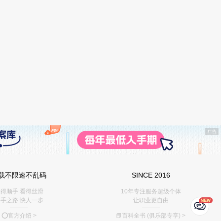
载不限速不乱码
SINCE 2016
得顺手 看得丝滑
10年专注服务超级个体
手之路 快人一步
让职业更自由
———
———
⭕️官方介绍
>
📕百科全书 (俱乐部专享)
>