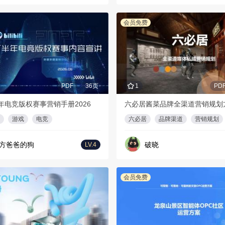
会员免费
PDF
36页
1
PD
年电竞版权赛事营销手册2026
六必居酱菜品牌全渠道营销规划
游戏
电竞
六必居
品牌渠道
营销规划
方爸爸的狗
破晓
LV.4
会员免费