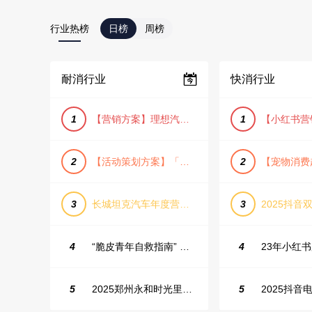
行业热榜
日榜
周榜
耐消行业
快消行业
1
【营销方案】理想汽车车主露营户外旅行保客活动策划方案
1
2
【活动策划方案】「团圆盛景」趣味中秋游园会活动策划方案
2
3
长城坦克汽车年度营销活动方案
3
2025抖音双
4
“脆皮青年自救指南” 五一城市解压生活节活动策划案
4
5
2025郑州永和时光里高校街舞大赛活动策划方案
5