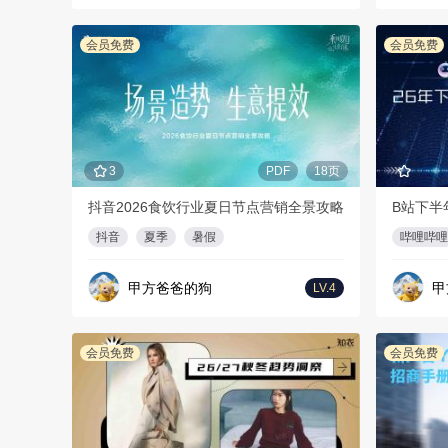
会员免费
会员免费
3
PDF
18页
抖音2026食饮行业夏日节点营销全景攻略
B站下半
抖音
夏季
暑假
哔哩哔哩
甲方爸爸的狗
甲
LV.4
会员免费
会员免费