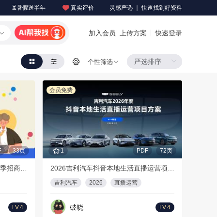
⏳暑假送半年
真实评价
灵感严选 ｜ 快速找到好资料
加入会员
上传方案
快速登录
个性筛选
会员免费
F
33页
1
PDF
72页
【更新版】2026年哔哩哔哩招聘季招商通案
2026吉利汽车抖音本地生活直播运营项目方案
吉利汽车
2026
直播运营
破晓
LV.4
LV.4