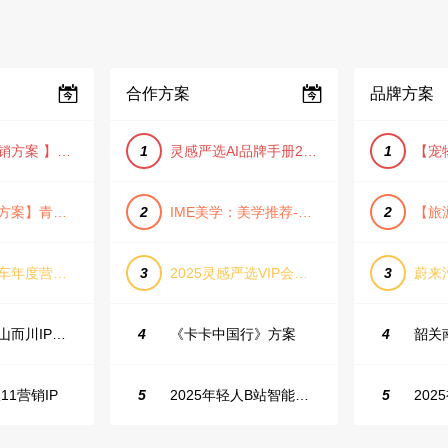
合作方案
品牌方案
【小红书营销方案 】2025小红书节日大促节点大促IP营销方案
1
灵感严选AI品牌手册2025_9.0（下载原件更清晰）
1
【旅游推广方案】青岛城市活力与山海魅力旅游推广方案（PPT格式）
2
IME美学：美学推荐-飞猪旅行春节营销通案
2
长城坦克汽车年度营销活动方案
3
2025灵感严选VIP会员手册【向团队介绍/采购报销用】
3
抖音户外山山而川IP整合营销方案
4
《卡卡中国行》方案
4
11营销IP
5
2025年轻人B站智能生活家趋势报告
5