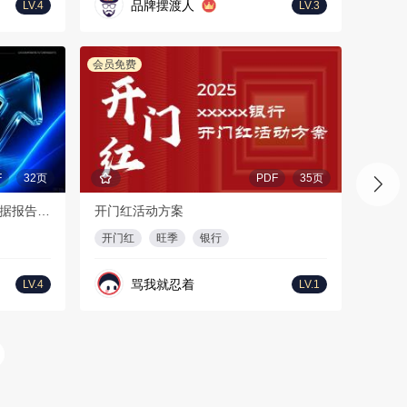
品牌摆渡人
LV.4
LV.3
会员免费
F
32页
PDF
35页
2026年上半年海外短剧及AI剧数据报告-DataEye
开门红活动方案
开门红
旺季
银行
骂我就忍着
LV.4
LV.1