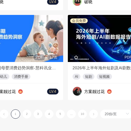
晓
破晓
LV.4
会员免费
PDF
17页
PD
2026暑期母婴消费趋势洞察-慧科讯业Wisers
幼儿
消费手册
AI
短剧
短视频
案靓过花
方案靓过花
LV.4
1
2
3
4
5
...
10