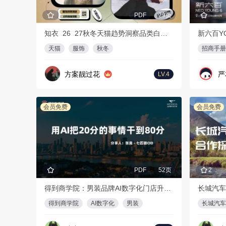
PDF
29页
知衣_26_27秋冬天猫趋势洞察品类白皮书
新六百Y
天猫
服饰
秋冬
招商手册
方案靓过花
严
LV.4
会员免费
会员免费
PDF
52页
2
得到商学院：男装品牌AI数字化门店升级方案
长城汽车
得到商学院
AI数字化
男装
长城汽车