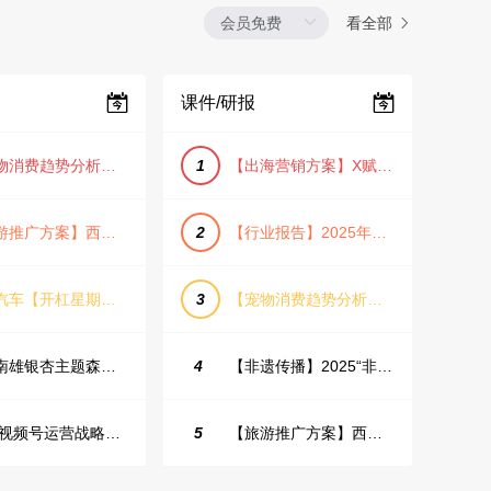
看全部
课件/研报
【宠物消费趋势分析方案】2025年宠物市场消费报告（创意风/橙色风/数据驱动）
1
【出海营销方案】X赋能全球决策链成就中国科技品牌2025年营销方案（PDF格式）
【旅游推广方案】西安城市旅游介绍PPT（古风/文化/历史）
2
【行业报告】2025年Q1证券行业薪酬趋势分析
蔚来汽车【开杠星期三】栏目brief
3
【宠物消费趋势分析方案】2025年宠物市场消费报告（创意风/橙色风/数据驱动）
韶关南雄银杏主题森林公园总体设计概念规划方案
4
【非遗传播】2025“非遗融入现代生活”互联网平台助力非遗传播与消费专题报告（PDF格式）
2025视频号运营战略：数据驱动增长全景指南
5
【旅游推广方案】西安城市旅游介绍PPT（古风/文化/历史）