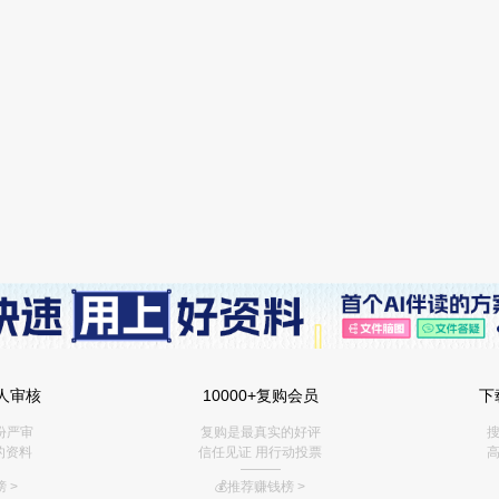
人审核
10000+复购会员
下
份严审
复购是最真实的好评
搜
的资料
信任见证 用行动投票
高
———
 >
💰推荐赚钱榜
>