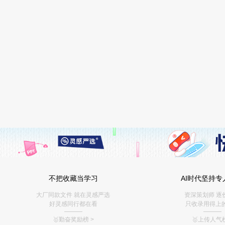
不把收藏当学习
AI时代坚持专
大厂同款文件 就在灵感严选
资深策划师 逐
好灵感同行都在看
只收录用得上
———
———
🥇勤奋奖励榜
>
🥇上传人气榜