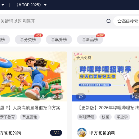
●
《🏅TOP 2025》
高级搜索
藏榜
🥇分类榜
🥇飙升榜
🥇新品榜
会员免费
PDF
25页
PD
题IP】人类高质量暑假招商方案
亲子教育
节点营销
哔哩哔哩
校园
毕业季
方爸爸的狗
甲方爸爸的狗
LV.4