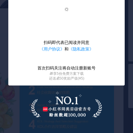
载失败
加载失败
扫码即代表已阅读并同意
1 / 39
《用户协议》
和
《隐私政策》
首次扫码关注将自动注册新账号
🎁享5份免费方案下载
还送💰50奖励严值(¥5)