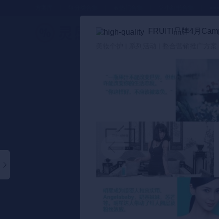
方案库
📂分类合集
🔥热门合集
🎈小红书合集
●●
FRUITI品牌4月Ca
策划方案
美妆个护 | 系列活动 | 整合营销推广方案