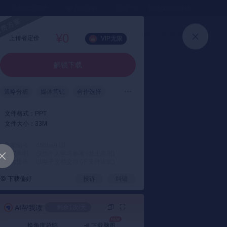
⏳暑假送半年
真实评价
灵感严选 ｜ 快速找到好资料
加入会员
上传方案
快速登录
¥0
上传者定价
VIP无限
解锁下载
策略分析
媒体营销
合作选择
青春
文件格式：
PPT
文件大小：
33M
方案编号： 46bba9
本方案一共39页，您已看完11页
版权声明： 仅供个人学习参考 (禁止商用)
支付提示： 以电子文档交付 (不支持退款)
解锁下载
下载偏好
投诉
纠错
解锁后自动下载
AI帮我读
剩余1次/天
换角度总结
下载脑图