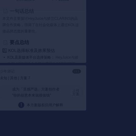
一句话总结
本文件主要探讨HeyJuice与娇兰CLARINS的品
牌合作策略，强调了在社会化媒体上通过KOL连
接品牌态度的重要性。
要点总结
1️⃣ KOL选择标准及效果预估
KOL及新媒体平台选择策略：
HeyJuice与娇
兰CLARINS的合作预估费用为50万到70万
之间，预计KOL印象数达到2000万。策略
少年游记
LV.1
上，选择与品牌理念契合的KOL进行深度合
未知 | 其他 | 方案 7
作，比如百万级粉丝的KOL互动数超过6000
次。
成为「灵感严选」方案创作者
上传
方案
"你的创意本来就很值钱"
文件提到
HeyJuice与娇兰CLARINS的合作
中，通过与时尚类KOL如@魔都食鉴局、@
本方案版权归用户解释
樱桃777等合作，不仅提升了品牌曝光度，
还增强了用户体验感。
2️⃣ HeyJuice的品牌态度
品牌态度：
HeyJuice主张用态度连接用户，