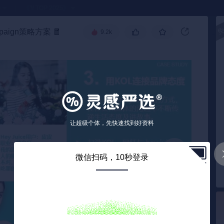
●
《🏅TOP 2025》
mpaign策略方案
🧧
9.2k
高级搜索
让超级个体，先快速找到好资料
微信扫码，10秒登录
11
/ 39